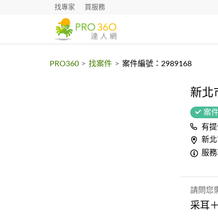
找專家
買服務
PRO360
>
找案件
>
案件編號：2989168
新北
案
有提
新北
服務
請問您
采耳