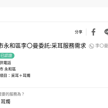
分享
市永和區李〇曼委託:采耳服務需求
李〇
件已認證
供電話
市 永和區
項目：采耳＋耳燭
需要的服務為？
＋耳燭