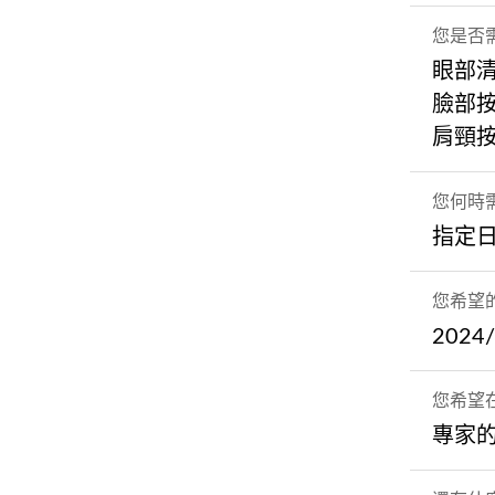
您是否
眼部
臉部
肩頸
您何時
指定
您希望
2024
您希望
專家