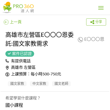
Toggle
navig
上一頁
分享
高雄市左營區E〇〇〇恩委
E〇〇〇恩
託:國文家教需求
案件已認證
有提供電話
高雄市 左營區
上課預算：每小時500-750元
國文家教
中文家教
國文老師
希望學習什麼課程？
國小課程