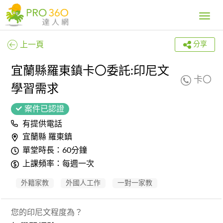
Toggle
navig
上一頁
分享
宜蘭縣羅東鎮卡〇委託:印尼文
卡〇
學習需求
案件已認證
有提供電話
宜蘭縣 羅東鎮
單堂時長：60分鐘
上課頻率：每週一次
外籍家教
外國人工作
一對一家教
您的印尼文程度為？