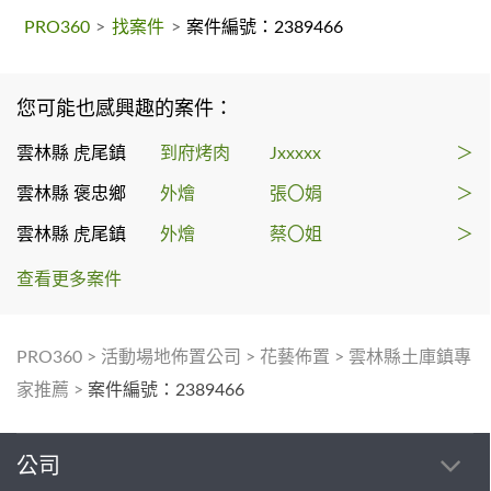
PRO360
>
找案件
>
案件編號：2389466
您可能也感興趣的案件：
雲林縣 虎尾鎮
到府烤肉
Jxxxxx
＞
雲林縣 褒忠鄉
外燴
張〇娟
＞
雲林縣 虎尾鎮
外燴
蔡〇姐
＞
查看更多案件
PRO360
>
活動場地佈置公司
>
花藝佈置
>
雲林縣土庫鎮專
家推薦
>
案件編號：2389466
公司