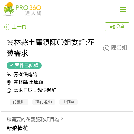
Toggle
navig
上一頁
分享
雲林縣土庫鎮陳〇姐委託:花
陳〇姐
藝需求
案件已認證
有提供電話
雲林縣 土庫鎮
需求日期：越快越好
花藝師
插花老師
工作室
您需要的花藝服務項目為？
新娘捧花