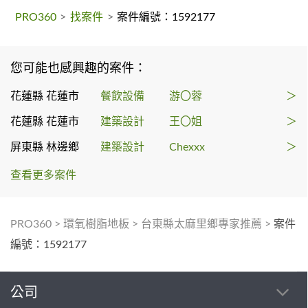
PRO360
>
找案件
>
案件編號：1592177
您可能也感興趣的案件：
花蓮縣 花蓮市
餐飲設備
游〇蓉
＞
花蓮縣 花蓮市
建築設計
王〇姐
＞
屏東縣 林邊鄉
建築設計
Chexxx
＞
查看更多案件
PRO360
>
環氧樹脂地板
>
台東縣太麻里鄉專家推薦
>
案件
編號：1592177
公司