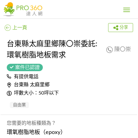
Toggle
navig
上一頁
分享
台東縣太麻里鄉陳〇崇委託:
陳〇崇
環氧樹脂地板需求
案件已認證
有提供電話
台東縣 太麻里鄉
坪數大小：50坪以下
自由業
您需要的地板種類為？
環氧樹脂地板（epoxy）