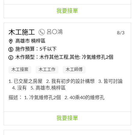
我要接單
木工
施工
呂〇鴻
8/3
高雄市 楠梓區
施作預算：5千以下
木作類型：木作其他工程,其他: 冷氣維修孔2個
木工接案
木工工作
木工師傅
1. 已交屋之房屋
2. 我有初步的設計構想
3. 皆可討論
4. 沒有
5. 高雄市,楠梓區
描述：
1. 冷氣維修孔2個
2. 40乘40的維修孔
我要接單