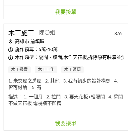
我要接單
木工
施工
陳〇姐
8/6
高雄市 前鎮區
施作預算：5萬-10萬
木作類型：隔間、牆面,木作天花板,拆除原有裝潢並清運,
木工接案
木工工作
木工師傅
1. 未交屋之房屋
2. 其他
3. 我有初步的設計構想
4.
皆可討論
5. 有
描述：
1. 一個月
2. 拉門
3. 要天花板+輕隔間
4. 房間
不做天花板 電視牆不凹槽
我要接單