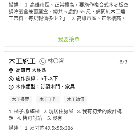
描述：
1. 高雄市區、正常樓高，要施作複合式木芯板空
調冷氣盒兼窗簾盒，總共 5 處約 55 尺，請問純
木工
連
工帶料，每尺報價多少？」
2. 高雄市區、正常樓高，
要施作複合式木芯板空調冷氣盒兼窗簾盒，總共 5 處約
55 尺，請問純
木工
連工帶料，每尺報價多少？」
我要接單
木工
施工
林〇咨
8/3
高雄市 大樹區
施作預算：5千以下
木作類型：訂製木門、家具
木工接案
木工工作
木工師傅
1. 櫃子,系統櫃
2. 現居住房屋
3. 我有初步的設計構
想
4. 皆可討論
5. 沒有
描述：
1. 尺寸約49.5x55x386