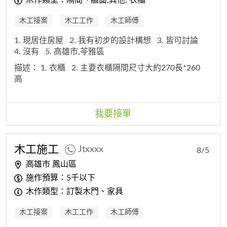
木作類型：隔間、牆面,其他: 衣櫃
木工接案
木工工作
木工師傅
1. 現居住房屋
2. 我有初步的設計構想
3. 皆可討論
4. 沒有
5. 高雄市,苓雅區
描述：
1. 衣櫃
2. 主要衣櫃隔間尺寸大約270長*260
高
我要接單
木工
施工
Jtxxxx
8/5
高雄市 鳳山區
施作預算：5千以下
木作類型：訂製木門、家具
木工接案
木工工作
木工師傅