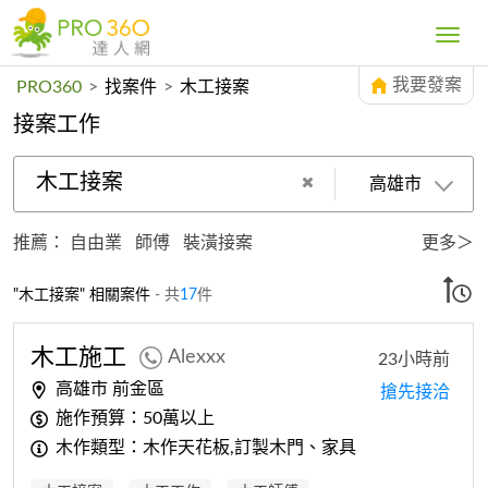
Toggle
navig
我要發案
PRO360
>
找案件
>
木工接案
接案工作
木工接案
高雄市
推薦：
自由業
師傅
裝潢接案
更多＞
"木工接案" 相關案件
- 共
17
件
木工
施工
Alexxx
23小時前
高雄市 前金區
搶先接洽
施作預算：50萬以上
木作類型：木作天花板,訂製木門、家具