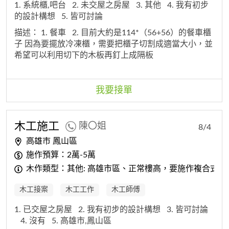
1. 系統櫃,吧台
2. 未交屋之房屋
3. 其他
4. 我有初步
的設計構想
5. 皆可討論
描述：
1. 餐車
2. 目前大約是114*（56+56）的餐車櫃
子 因為要擺放冷凍櫃，需要把櫃子切割成適當大小，並
希望可以利用切下的木板再釘上成隔板
我要接單
木工
施工
陳〇姐
8/4
高雄市 鳳山區
施作預算：2萬-5萬
木作類型：其他: 高雄市區、正常樓高，要施作複合式木芯
木工接案
木工工作
木工師傅
1. 已交屋之房屋
2. 我有初步的設計構想
3. 皆可討論
4. 沒有
5. 高雄市,鳳山區