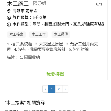
木工
施工
陳〇姐
8/1
高雄市 前鎮區
施作預算：5千-2萬
木作類型：隔間、牆面,訂製木門、家具,拆除原有裝潢並
木工接案
木工工作
木工師傅
1. 櫃子,系統櫃
2. 未交屋之房屋
3. 預計三個月內交
屋
4. 沒有，我需要專家幫我設計
5. 皆可討論
描述：
1. 隔間收納
我要接單
‹
1
2
›
"木工接案" 相關搜尋