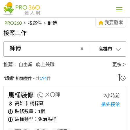
Toggle
navig
我要發案
PRO360
>
找案件
>
師傅
接案工作
師傅
高雄市
推薦：
自由業
晚上兼職
更多＞
"師傅" 相關案件
- 共
194
件
馬桶裝修
ㄨ〇萍
2小時前
高雄市 楠梓區
搶先接洽
裝修數量：1個
馬桶類型：免治馬桶