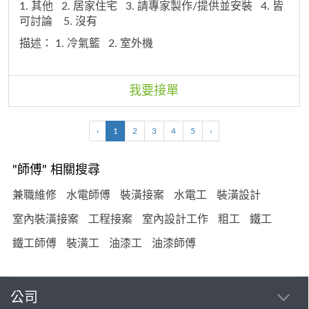
1. 其他
2. 居家住宅
3. 請專家製作/提供並安裝
4. 皆
樓）排水正常， 研判阻塞點位於本戶橫管段，非主幹立
可討論
5. 沒有
管或化糞池問題。
2. 【楠梓區 5樓公寓｜糞管阻塞疏
描述：
1. 冷氣籃
2. 室外機
通】 現況： 出租套房衛浴整修中，舊馬桶已拆除，糞
管口目前完全開放 （已用塑膠袋加重物暫時封住防
臭）。 管口內約5-10公分處即有積水滯留不退，確認下
游阻塞。 管材為灰色PVC，管口邊緣完整無破損。 舊
我要接單
馬桶內壁有嚴重礦物結垢，研判橫管內壁結垢情況類
似。 屋齡較久，管路推測20年以上未清洗。 需求項
‹
1
2
3
4
5
›
目： 1. 糞管疏通 2. 管路內視鏡檢查 - 確認阻塞原因、
確認管身無破裂 - 請提供管內影像或照片 3. 完工後進行
灌水測試驗收 - 連續倒水需一次順暢排除、不回冒 現場
"師傅" 相關搜尋
條件： - 馬桶已拆除，管路完全開放，無需另行拆卸馬
兼職維修
水電師傅
裝潢接案
水電工
裝潢設計
桶 - 5樓無電梯 - 屋內無人居住，時間可完全配合 - 衛浴
空間狹小 報價需求： - 請報含料含工總價，並註明是否
室內裝潢接案
工程接案
室內設計工作
粗工
鐵工
含內視鏡檢查 - 請說明採用工法（彈簧／水刀／其他）
- 疏通後如短期內再次阻塞，保固條件請說明 補充： 已
鐵工師傅
裝潢工
油漆工
油漆師傅
確認同棟上層住戶（6樓）排水正常， 研判阻塞點位於
本戶橫管段，非主幹立管或化糞池問題。
公司