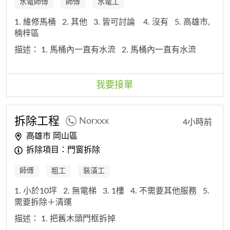
水電師傅
師傅
水電工
1. 維修馬桶
2. 其他
3. 皆可討論
4. 沒有
5. 高雄市,
楠梓區
描述：
1. 馬桶內一直有水流
2. 馬桶內一直有水流
我要接單
拆除工程
Norxxx
4小時前
高雄市 岡山區
拆除項目：門窗拆除
師傅
粗工
裝潢工
1. 小於10坪
2. 無電梯
3. 1樓
4. 不需要其他服務
5.
需要拆除＋清運
描述：
1. 把舊木頭門框拆掉