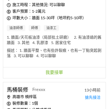
施工時程：其他情況: 可以聊聊
客戶預算：1-2萬元
坪數大小：牆面 15-30坪（地坪約5-10坪）
油漆師傅
師傅
油漆工
1. 牆面/天花板油漆（局部批土研磨）
2. 有油漆過的舊
牆面
3. 其他
4. 乳膠漆
5. 居家住宅
描述：
1. 牆面平整、也有些許裂痕，也有一丁點突起剝
落
3. 可以聊聊
4. 可以聊聊
我要接單
馬桶裝修
Frexxx
13小時前
高雄市 楠梓區
搶先接洽
裝修數量：1個