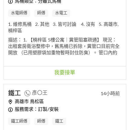
馬桶類型：分離式馬桶
水電師傅
師傅
水電工
1. 維修馬桶
2. 其他
3. 皆可討論
4. 沒有
5. 高雄市,
楠梓區
描述：
1. 【楠梓區 5樓公寓｜糞管阻塞疏通】 現況：
出租套房衛浴整修中，舊馬桶已拆除，糞管口目前完全
開放 （已用塑膠袋加重物暫時封住防臭）。 管口內約
5-10公分處即有積水滯留不退，確認下游阻塞。 管材為
灰色PVC，管口邊緣完整無破損。 舊馬桶內壁有嚴重礦
物結垢，研判橫管內壁結垢情況類似。 屋齡較久，管路
我要接單
推測20年以上未清洗。 需求項目： 1. 糞管疏通 2. 管路
內視鏡檢查 - 確認阻塞原因、確認管身無破裂 - 請提供
管內影像或照片 3. 完工後進行灌水測試驗收 - 連續倒水
鐵工
彥〇王
14小時前
需一次順暢排除、不回冒 現場條件： - 馬桶已拆除，管
高雄市 鳥松區
路完全開放，無需另行拆卸馬桶 - 5樓無電梯 - 屋內無人
服務需求：訂製/安裝
居住，時間可完全配合 - 衛浴空間狹小 報價需求： - 請
報含料含工總價，並註明是否含內視鏡檢查 - 請說明採
鐵工師傅
師傅
鐵工
用工法（彈簧／水刀／其他） - 疏通後如短期內再次阻
塞，保固條件請說明 補充： 已確認同棟上層住戶（6