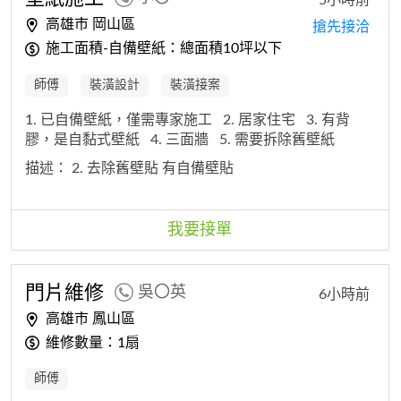
高雄市 岡山區
搶先接洽
施工面積-自備壁紙：總面積10坪以下
師傅
裝潢設計
裝潢接案
1. 已自備壁紙，僅需專家施工
2. 居家住宅
3. 有背
膠，是自黏式壁紙
4. 三面牆
5. 需要拆除舊壁紙
描述：
2. 去除舊壁貼 有自備壁貼
我要接單
門片維修
吳〇英
6小時前
高雄市 鳳山區
維修數量：1扇
師傅