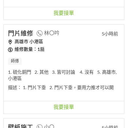
我要接單
門片維修
林〇吟
5小時前
高雄市 小港區
維修數量：1扇
師傅
1. 硫化銅門
2. 其他
3. 皆可討論
4. 沒有
5. 高雄市,
小港區
描述：
1. 門片下垂
2. 門片下垂，要用力推才可以開
我要接單
壁紙施工
小〇
5小時前