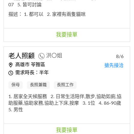
07
5. 皆可討論
描述：
1. 都可以
2. 家裡有兩隻貓咪
我要接單
老人照顧
洪〇姐
8/6
高雄市 苓雅區
搶先接洽
需求時長：半年
保母
長照兼職
長照工作
1. 居家全天候服務
2. 日常生活陪伴,散步,協助如廁,協
助服藥,協助家務,協助上下床,按摩
3. 1位
4. 86-90歲
5. 男性
我要接單