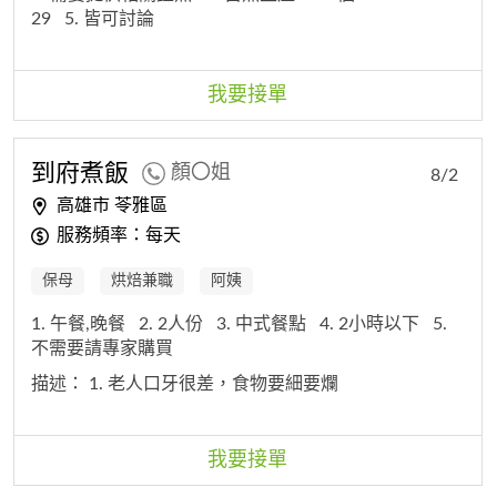
29
5. 皆可討論
我要接單
到府煮飯
顏〇姐
8/2
高雄市 苓雅區
服務頻率：每天
保母
烘焙兼職
阿姨
1. 午餐,晚餐
2. 2人份
3. 中式餐點
4. 2小時以下
5.
不需要請專家購買
描述：
1. 老人口牙很差，食物要細要爛
我要接單