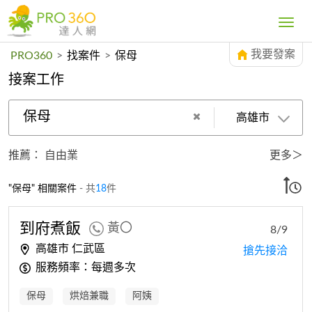
Toggle
navig
我要發案
PRO360
>
找案件
>
保母
接案工作
保母
高雄市
推薦：
自由業
更多＞
"保母" 相關案件
- 共
18
件
到府煮飯
黃〇
8/9
高雄市 仁武區
搶先接洽
服務頻率：每週多次
保母
烘焙兼職
阿姨