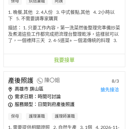
保母
烘焙兼職
阿姨
1. 晚餐,其他
2. 4人份
3. 中式餐點,其他
4. 2小時以
下
5. 不需要請專家購買
描述：
1. 只要工作內容，第一洗菜然後整理完準備炒菜
及煮湯這些工作都完成把流理台整理乾淨，這樣就可以
了，一個禮拜三天
2. 4-5道菜+ －個湯傳統的料理
3.
沒有
4. 每週三次
我要接單
產後照護
陳〇姐
8/3
高雄市 旗山區
搶先接洽
需求日期：時間可討論
服務類型：日間到府產後照護
保母
護理兼職
護理師兼職
1. 需要提供相關證照
2. 自然生產
3. 1個
4. 2026-11-