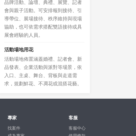
品牌活動、論壇、典禮、展覽、記者
會與親子活動。可安排報到接待、引
導帶位、展場接待、秩序維持與現場
協助，也可依需求搭配雙語接待或具
展會經驗的人員。
活動場地用花
活動場地佈置涵蓋婚禮、記者會、新
品發表、企業活動與派對等場景，依
入口、主桌、舞台、背板與走道需
求，規劃鮮花、不凋花或混搭花藝。
專家
客服
找案件
客服中心
成為專家
使用條款