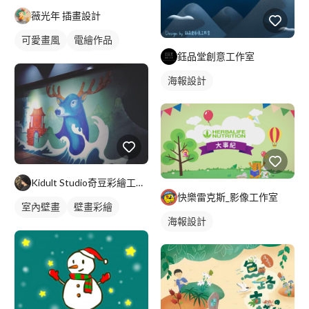
薇光年 插畫設計
可愛畫風
電繪作品
鈺品堂創意工作室
繪畫風格
插畫
海報設計
Kidult Studio奇豆彩繪工作室
快樂雷克斯_影像工作室
室內壁畫
壁畫彩繪
海報設計
動物壁畫