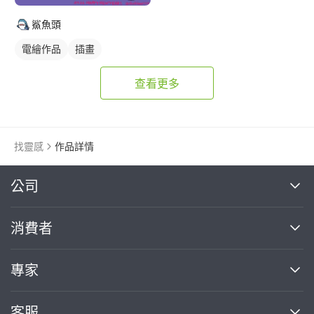
鯊魚頭
電繪作品
插畫
動物插畫
查看更多
找靈感
作品詳情
繼續完成
公司
關於我們
消費者
找專家(0)
買服務(0)
媒體報導
買服務
專家
部落格
如何使用PRO360
加入我們
案件中心
客服