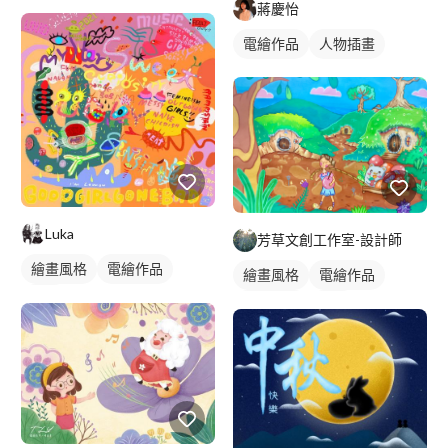
電繪作品
插畫
蔣慶怡
電繪作品
人物插畫
Luka
芳草文創工作室-設計師
繪畫風格
電繪作品
繪畫風格
電繪作品
插畫
可愛畫風
插畫