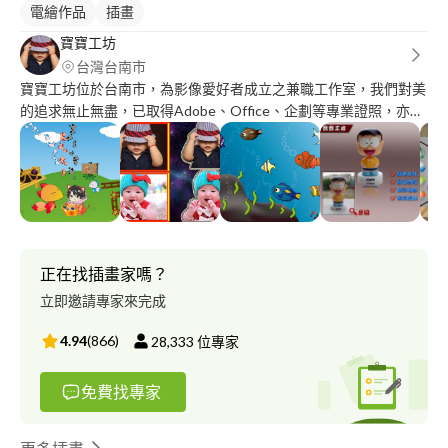
電繪作品
插畫
寶寶工坊
台灣台南市
寶寶工坊位於台南市，為影像愛好者成立之兼職工作室，我們對美
的追求無止無盡，已取得Adobe、Office、企劃等專業證照，亦有
多年攝影及參展經驗，為客戶提供品質扛扛之影像優化方案： (一)
圖片處理 ※提供案件試作(不收費，惟可能加上寶寶工坊浮水印)
1、修圖去背服務 為您的影像後製修補、優化(如雜點處理、合成、
調色、尺寸、文字、陰影、柔膚等)、去背(邊緣平滑及空洞數決定
複雜度)等。 2、Ai電繪排版設計 圖案及排版設計案件(有明確定稿
或方向)。 3、文案及拍攝服務 ※合作專業攝影師-盧先生作品：
http://cargocollective.com/TENGSTUDIO (二)影片後製剪輯 請提
正在找插畫家嗎？
供或指定明確素材(影片、圖片、音樂)，並提出必須保留之片段(不
立即邀請專家來完成
用如同業要求明確時間)，如需特效、加字也請提出您的具體需求
或樣式要求。 ※注意事項： 1、參考價位： (1)圖片處理：修圖去
4.94
(
866
)
28,333
位專家
背約20-100NTD，設計、文案及拍攝因案而定(數量、時間及交通
決定)。 (2)影片後製剪輯：純剪接原片每10分100(最低10分，案件
免費找專家
單純可另議價，可配合全部套用一種簡單轉場)，加字每分10元(聽
打成文字檔或文字檔加入影片字幕)，其他另議。 2、聯絡方式：
line(以手機號碼0*********加入－推薦！)、********