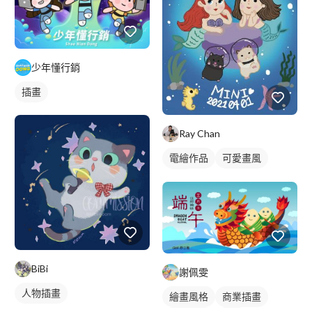
少年懂行銷
插畫
Ray Chan
電繪作品
可愛畫風
插畫
BiBi
謝佩雯
人物插畫
繪畫風格
商業插畫