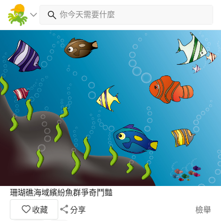
珊瑚礁海域繽紛魚群爭奇鬥豔
收藏
分享
檢舉