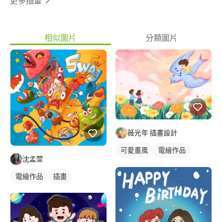
更多插畫
(ID:*********)、手機、e-mail(or***@***oo.com.tw)
相似圖片
分類圖片
薇光年 插畫設計
可愛畫風
電繪作品
沈孟萱
繪畫風格
插畫
電繪作品
插畫