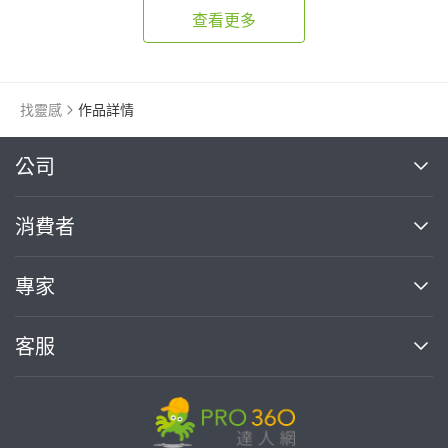
查看更多
找靈感
作品詳情
繼續完成
公司
關於我們
消費者
找專家(0)
買服務(0)
媒體報導
買服務
專家
部落格
如何使用PRO360
加入我們
案件中心
客服
熱門服務
投資人關係
成為專家
所有服務
客服中心
合作提案
如何接案
價格行情
使用條款