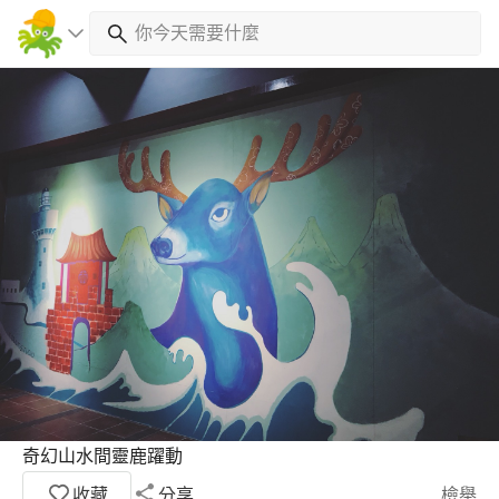
奇幻山水間靈鹿躍動
收藏
分享
檢舉