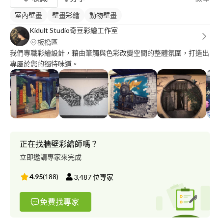
室內壁畫
壁畫彩繪
動物壁畫
Kidult Studio奇豆彩繪工作室
板橋區
我們專職彩繪設計，藉由筆觸與色彩改變空間的整體氛圍，打造出
專屬於您的獨特味道。
正在找牆壁彩繪師嗎？
立即邀請專家來完成
4.95
(
188
)
3,487
位專家
免費找專家