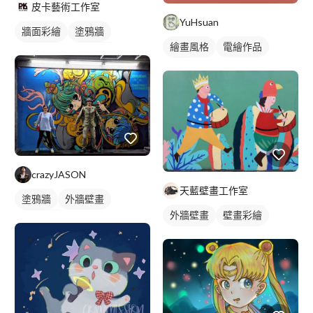
皮卡藝術工作室
YuHsuan
牆面彩繪
塗鴉牆
繪畫風格
電繪作品
壁畫彩繪
人物壁畫
插畫
crazyJASON
天藍壁畫工作室
塗鴉牆
外牆壁畫
外牆壁畫
壁畫彩繪
壁畫彩繪
校園壁畫
人物壁畫