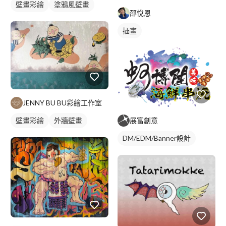
壁畫彩繪
塗鴉風壁畫
邵悅恩
插畫
JENNY BU BU彩繪工作室
展富創意
壁畫彩繪
外牆壁畫
DM/EDM/Banner設計