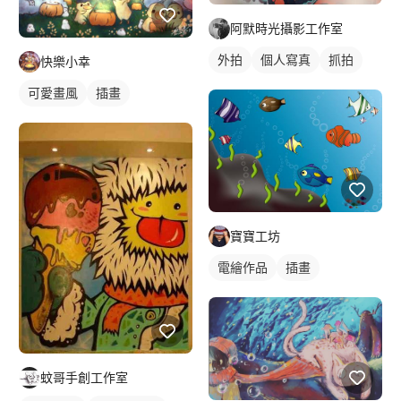
阿默時光攝影工作室
外拍
個人寫真
抓拍
快樂小幸
可愛畫風
插畫
寶寶工坊
電繪作品
插畫
蚊哥手創工作室