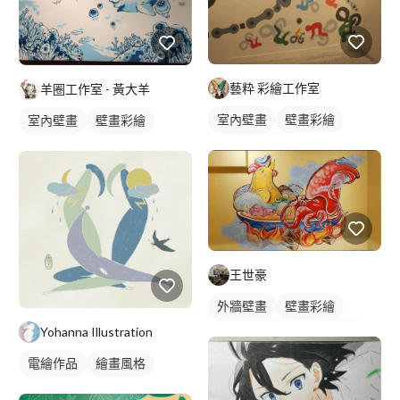
藝粋 彩繪工作室
羊圈工作室 - 黃大羊
室內壁畫
壁畫彩繪
室內壁畫
壁畫彩繪
塗鴉風壁畫
海洋壁畫
王世豪
外牆壁畫
壁畫彩繪
Yohanna Illustration
店家/餐廳壁畫
動物壁畫
電繪作品
繪畫風格
插畫