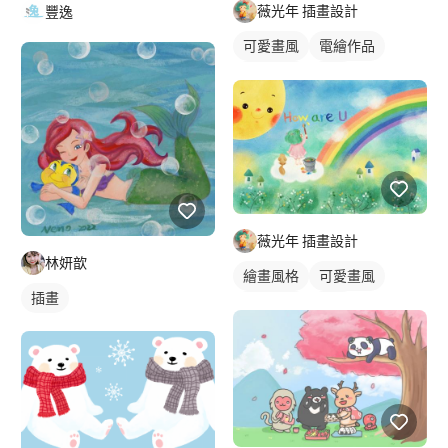
薇光年 插畫設計
豐逸
可愛畫風
電繪作品
繪畫風格
插畫
薇光年 插畫設計
林妍歆
繪畫風格
可愛畫風
插畫
電繪作品
插畫