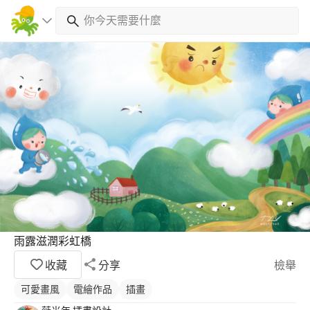
雨露滋潤彩虹橋
收藏
分享
檢舉
可愛畫風
電繪作品
插畫