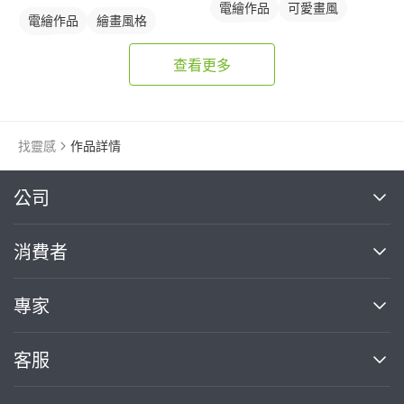
電繪作品
可愛畫風
電繪作品
繪畫風格
插畫
插畫
查看更多
找靈感
作品詳情
繼續完成
公司
關於我們
消費者
找專家(0)
買服務(0)
媒體報導
買服務
專家
部落格
如何使用PRO360
加入我們
案件中心
客服
熱門服務
投資人關係
成為專家
所有服務
客服中心