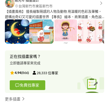
薇光年 插畫設計
台灣新竹市東區新竹市
【插畫風格】 擅長繪製萌感的人物及動物 用溫暖的色彩及筆觸，
建構出奇幻又可愛的插畫世界 【專長】 繪本、商業插畫、角色設
計/寵物插畫 【插畫經歷】 1.泛亞文化 2.人類文化 3.富爾特圖庫 4.
南一 5.翰林 6.金安文教 7.香港圖書教育 8.桂冠：廣告插畫「2021
憧憬餐桌」 9.銀河文化出版社：「童遊英文字母趣：ABC」兒童英
文學習書 10.蘋果劇團：「綿羊媽媽懷孕了」、「豬小弟蓋房記」
繪本 11.桃園遠東百貨：2018公益聖誕活動主視覺設計 12.桃園遠
東百貨：2018藝文空間個人插畫展 13.忠義基金會：年曆插畫
(2016-2021) 14.忠義基金會：出收養手冊封面/內頁插畫 15.靖娟兒
正在找插畫家嗎？
童文教基金會：手冊封面插畫/居家安全宣導插畫 16.昆山科技大學
立即邀請專家來完成
畢業專題協同製作：台南觀光景點地圖插畫(主視覺及20個景點)
4.94
(
866
)
28,333
位專家
免費找專家
更多插畫