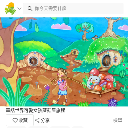
童話世界可愛女孩蘑菇屋旅程
收藏
分享
檢舉