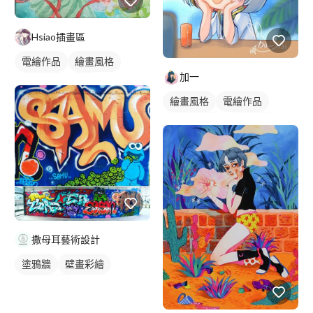
Hsiao插畫區
電繪作品
繪畫風格
加一
手繪風格
插畫
繪畫風格
電繪作品
人物插畫
漫畫風人物
日式畫風
漫畫畫風
插畫
人物插畫
撒母耳藝術設計
塗鴉牆
壁畫彩繪
塗鴉風壁畫