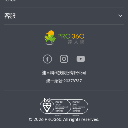
部落格
如何使用PRO360
加入我們
案件中心
客服
熱門服務
投資人關係
成為專家
所有服務
客服中心
合作提案
如何接案
價格行情
使用條款
聯絡我們
專家指南
專家目錄
信任與保障
推廣服務
在地專家推薦
隱私權政策
卓越專家
達人網科技股份有限公司
關鍵字搜尋
公告
特約專家
統一編號:90378737
專業知識
勞健保專區
問專家
新手攻略
©
2026
PRO360. All rights reserved.