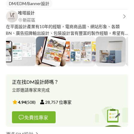
DM/EDM/Banner設計
唯塔設計
新莊區
在平面設計產業有10年的經驗，電商商品圖、網站形象、各類
BN、廣告招牌輸出設計、包裝設計皆有豐富的製作經驗，希望有
機會與各位業主們合作，非常感謝。 作品集大部分為近期作品，
皆有實際上線曝光，敬請參閱。
正在找DM設計師嗎？
立即邀請專家來完成
4.94
(
508
)
28,757
位專家
免費找專家