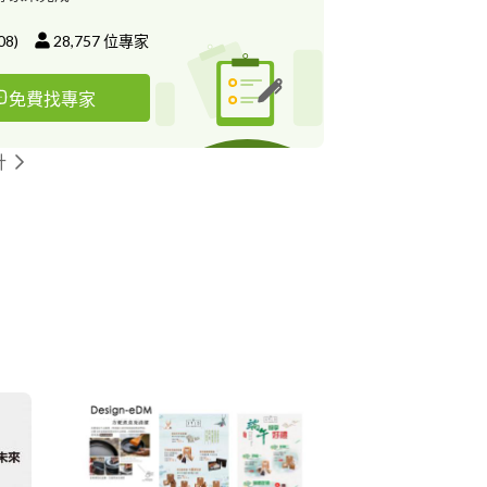
08
)
28,757
位專家
免費找專家
計