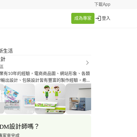
下載App
成為專家
登入
新生活
設計
區
業有10年的經驗，電商商品圖、網站形象、各類
牌輸出設計、包裝設計皆有豐富的製作經驗，希望
業主們合作，非常感謝。 作品集大部分為近期作
上線曝光，敬請參閱。
DM設計師嗎？
專家來完成