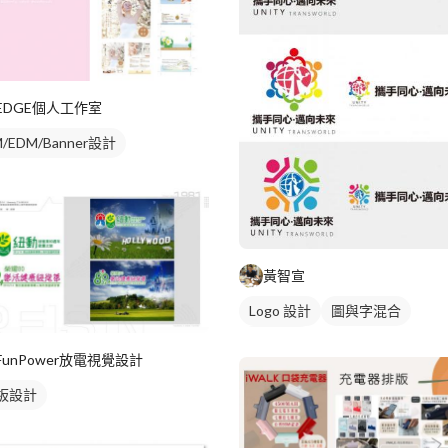
EDGE個人工作室
/EDM/Banner設計
黃智宣
Logo 設計
圖與字混合
日式商標
FunPower放電視覺設計
板設計