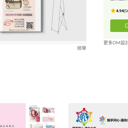
4.94
(
5
更多DM設
檢舉