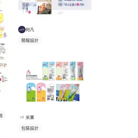
何凡
簡報設計
格
米果
包裝設計