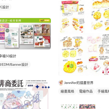
片設計
幸福50設計
/EDM/Banner設計
Jennifer的插畫世界
繪畫風格
電繪作品
手繪風
食物插圖