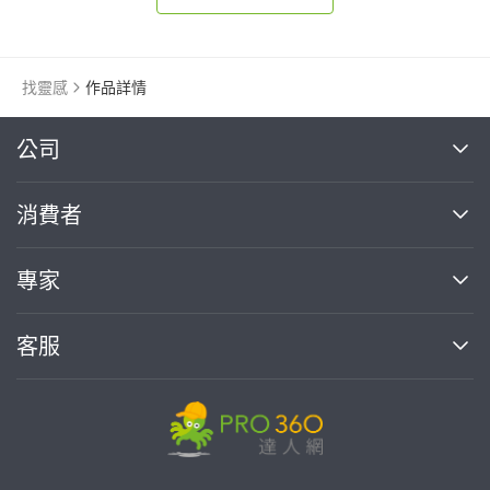
找靈感
作品詳情
繼續完成
公司
關於我們
消費者
找專家(0)
買服務(0)
媒體報導
買服務
專家
部落格
如何使用PRO360
加入我們
案件中心
客服
熱門服務
投資人關係
成為專家
所有服務
客服中心
合作提案
如何接案
價格行情
使用條款
聯絡我們
專家指南
專家目錄
信任與保障