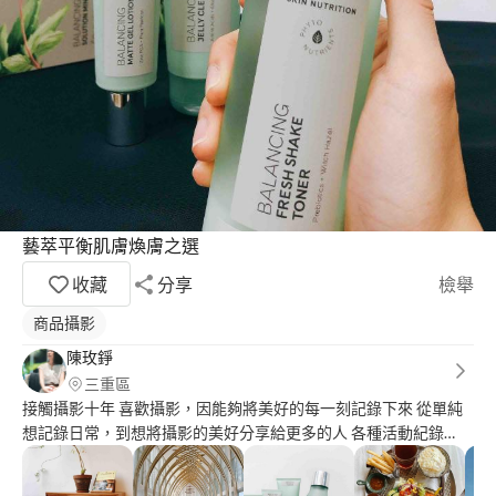
藝萃平衡肌膚煥膚之選
收藏
分享
檢舉
商品攝影
陳玫錚
三重區
接觸攝影十年 喜歡攝影，因能夠將美好的每一刻記錄下來 從單純
想記錄日常，到想將攝影的美好分享給更多的人 各種活動紀錄
（如營隊、寶寶爬行等）、人像形象照 另，不定期舉辦美食攝影
講座