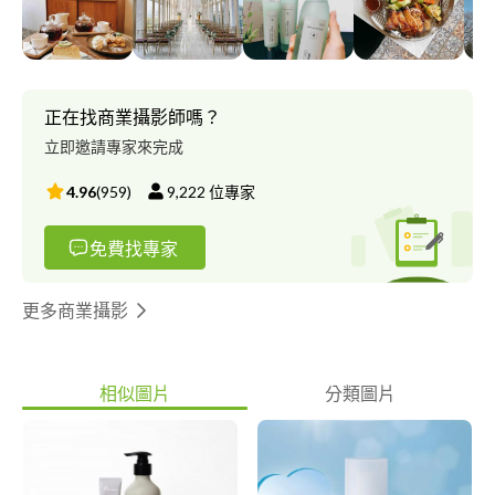
正在找商業攝影師嗎？
立即邀請專家來完成
4.96
(
959
)
9,222
位專家
免費找專家
更多商業攝影
相似圖片
分類圖片