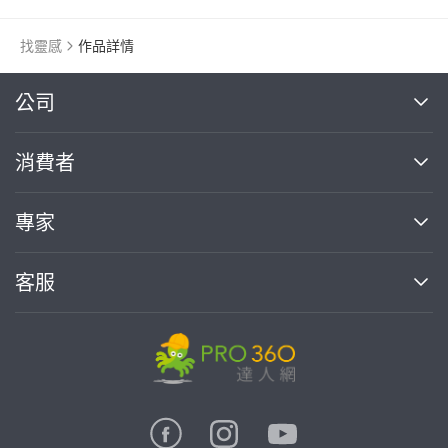
找靈感
作品詳情
繼續完成
公司
關於我們
消費者
找專家(0)
買服務(0)
媒體報導
買服務
專家
部落格
如何使用PRO360
加入我們
案件中心
客服
熱門服務
投資人關係
成為專家
所有服務
客服中心
合作提案
如何接案
價格行情
使用條款
聯絡我們
專家指南
專家目錄
信任與保障
推廣服務