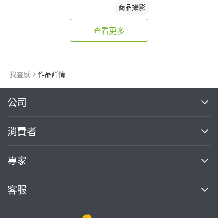
商品攝影
查看更多
找靈感
作品詳情
繼續完成
公司
關於我們
消費者
找專家(0)
買服務(0)
媒體報導
買服務
專家
部落格
如何使用PRO360
加入我們
案件中心
客服
熱門服務
投資人關係
成為專家
所有服務
客服中心