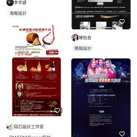
李宗諺
海報設計
陳怡良
簡報設計
珝芯設計工作室