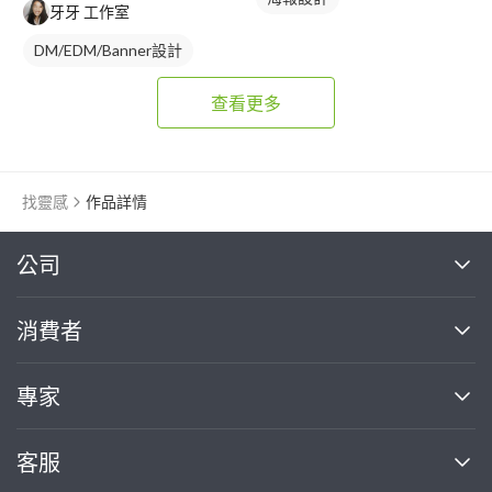
牙牙 工作室
DM/EDM/Banner設計
查看更多
找靈感
作品詳情
繼續完成
公司
關於我們
消費者
找專家(0)
買服務(0)
媒體報導
買服務
專家
部落格
如何使用PRO360
加入我們
案件中心
客服
熱門服務