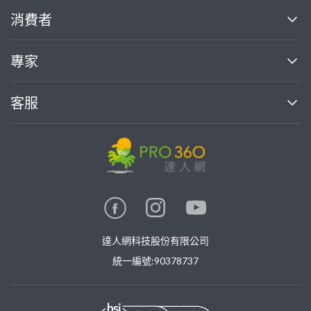
關於我們
消費者
找專家(0)
買服務(0)
媒體報導
買服務
專家
部落格
如何使用PRO360
加入我們
案件中心
客服
熱門服務
投資人關係
成為專家
所有服務
客服中心
合作提案
如何接案
價格行情
使用條款
聯絡我們
專家指南
專家目錄
信任與保障
推廣服務
在地專家推薦
隱私權政策
卓越專家
達人網科技股份有限公司
關鍵字搜尋
公告
特約專家
統一編號:90378737
專業知識
勞健保專區
問專家