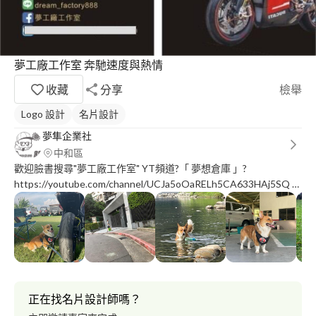
夢工廠工作室 奔馳速度與熱情
收藏
分享
檢舉
Logo 設計
名片設計
夢隼企業社
中和區
歡迎臉書搜尋"夢工廠工作室" YT頻道?「 夢想倉庫 」?
https://youtube.com/channel/UCJa5oOaRELh5CA633HAj5SQ #
買夢造夢都是你的夢 ? 一個透過倉儲 _為所有想實現騎乘夢想的人
構築的實驗基地，並且命名為「Dream888 @倉儲」。 ?許O展
Baron 為「Dream888 @倉儲」創始人 ! - - - - - - - - - - - - - - - - ?有相
關需要歡迎發問。 車輛相關服務需求，歡迎聯絡⬇️ 聯絡時間：
1100-1200 am／台灣時間 LINE:@d*********/許武藏?
https://lin.ee********* ☎️電話?：0*********/0********* （基於
2020-2023 期間，詐騙集團甚多、網蟲、跟騷、人身及行車安全、
正在找名片設計師嗎？
工作場所進出人物 危安因子）