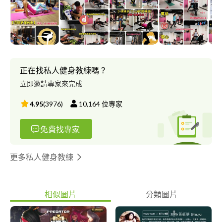
摩 健身房業務及團體課教練培訓 產品代言/業配 請聯絡：陳信宏
(阿信) + Line：********* 官方Line : @********* IG :
alexchen0216 手機：0*********E-MAIL：al***@***il.com 粉絲
團：屬於妳的質感 • 信教練
正在找私人健身教練嗎？
立即邀請專家來完成
4.95
(
3976
)
10,164
位專家
免費找專家
更多私人健身教練
相似圖片
分類圖片