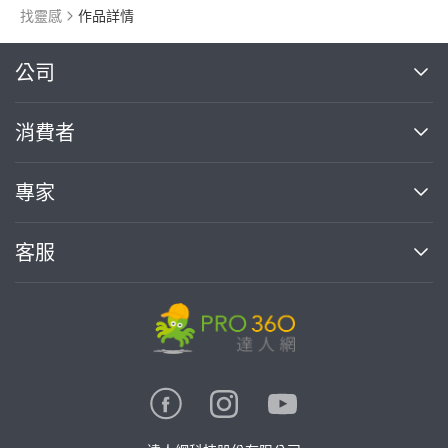
找靈感
作品詳情
繼續完成
公司
關於我們
消費者
找專家(0)
買服務(0)
媒體報導
買服務
專家
部落格
如何使用PRO360
加入我們
案件中心
客服
熱門服務
投資人關係
成為專家
所有服務
客服中心
合作提案
如何接案
價格行情
使用條款
聯絡我們
專家指南
專家目錄
信任與保障
推廣服務
在地專家推薦
隱私權政策
卓越專家