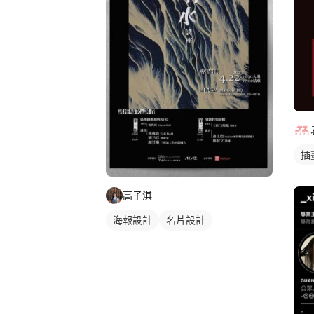
插
高子淇
海報設計
名片設計