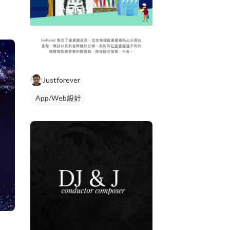
Justforever
App/Web設計