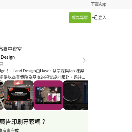
下載App
成為專家
登入
亮臺中夜空
 Design
區
yes 蔡宗霖與Ian 陳羿
提供以商業策略為基底的視覺設計服務，過往合
內容策進院、國慶籌備委員會等政府機構，累積
計經驗，以專業角度打造商業需求與觀看體驗兼
作品集：
.cc/3Xbdg0
廣告印刷專家嗎？
專家來完成