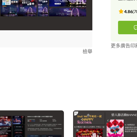
4.86
(
7
更多廣告印
檢舉