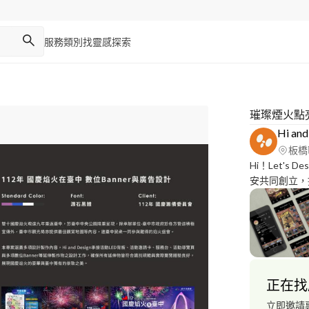
服務類別
找靈感
探索
璀璨煙火點
Hi and
板橋
Hi！Let's Design！ Hi and Design由Ha
安共同創立，
作客戶有文化
多年行銷與設
具的設計作品。 Hi and Design
https://reurl
正在找
立即邀請