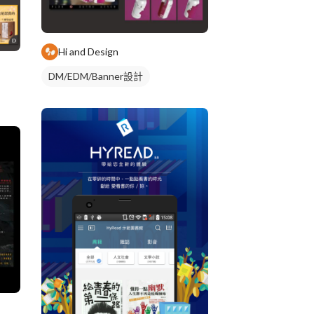
Hi and Design
DM/EDM/Banner設計