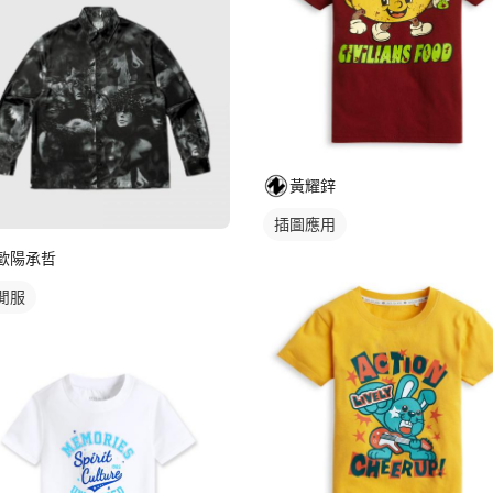
黃耀鋅
插圖應用
歐陽承哲
閒服