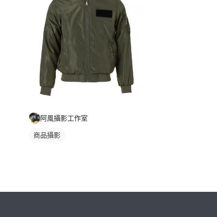
阿風攝影工作室
商品攝影