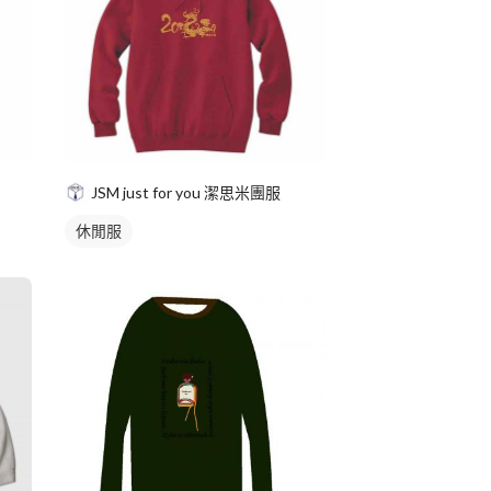
JSM just for you 潔思米團服
休閒服