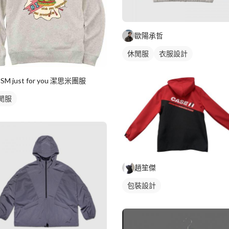
歐陽承哲
休閒服
衣服設計
JSM just for you 潔思米團服
閒服
趙笙傑
包裝設計