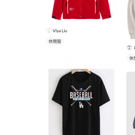
Viya Liu
休閒服
休