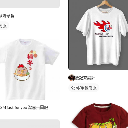
歐陽承哲
閒服
慶記來設計
公司/單位制服
JSM just for you 潔思米團服