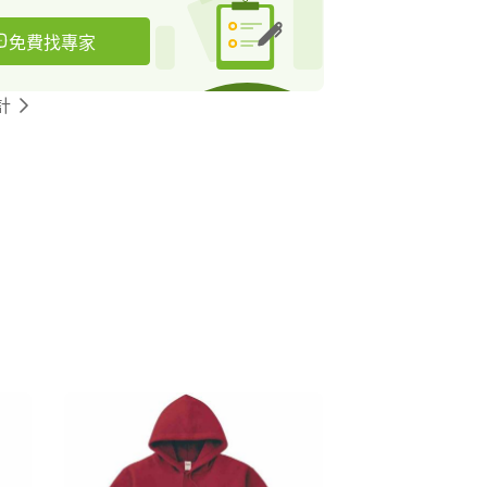
免費找專家
計