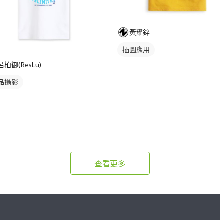
黃耀鋅
插圖應用
呂柏御(ResLu)
品攝影
查看更多