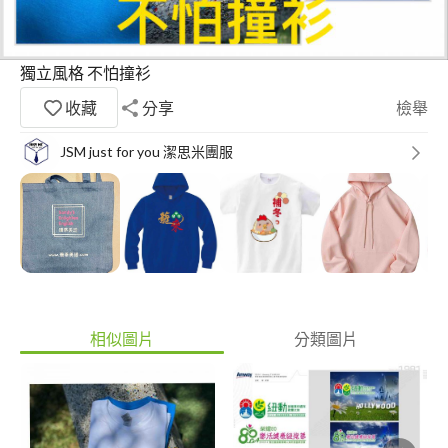
獨立風格 不怕撞衫
收藏
分享
檢舉
JSM just for you 潔思米團服
相似圖片
分類圖片