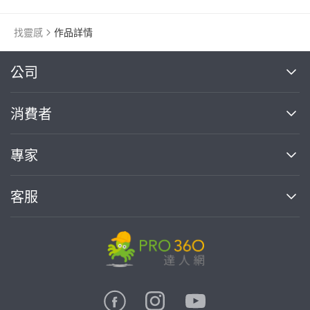
找靈感
作品詳情
繼續完成
公司
關於我們
消費者
找專家(0)
買服務(0)
媒體報導
買服務
專家
部落格
如何使用PRO360
加入我們
案件中心
客服
熱門服務
投資人關係
成為專家
所有服務
客服中心
合作提案
如何接案
價格行情
使用條款
聯絡我們
專家指南
專家目錄
信任與保障
推廣服務