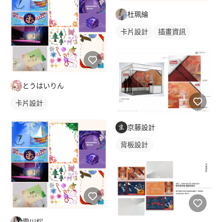
杜珮綸
卡片設計
插畫資訊
とうはいりん
卡片設計
京藤設計
背板設計
雪川桜