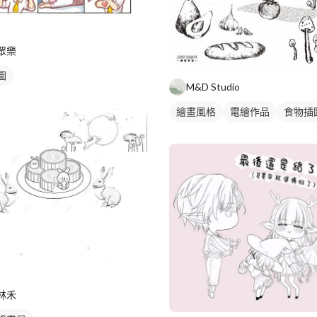
眾樂
圖
M&D Studio
繪畫風格
電繪作品
食物插
林禾