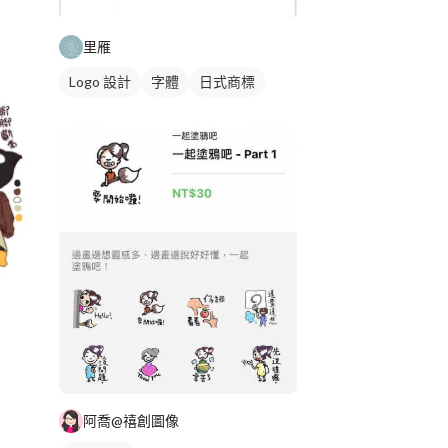
里雁
Logo 設計
字體
日式商標
阿喬@禧創圖像