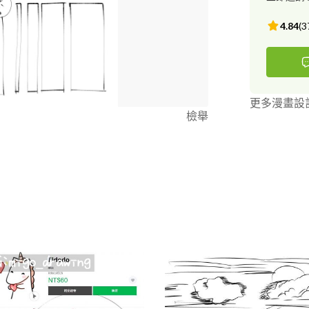
4.84
(
3
更多漫畫設
檢舉