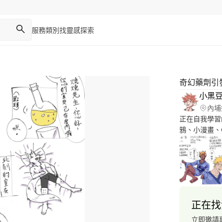
服務類別
找靈感
探索
奇幻藥劑引
小黑
內埔
正在自我學習
鴉、小漫畫、
動物也可以繪
正在找
立即邀請