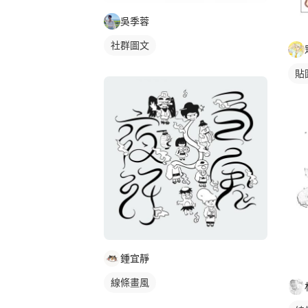
吳季蓉
社群圖文
貼
鍾宜靜
線條畫風