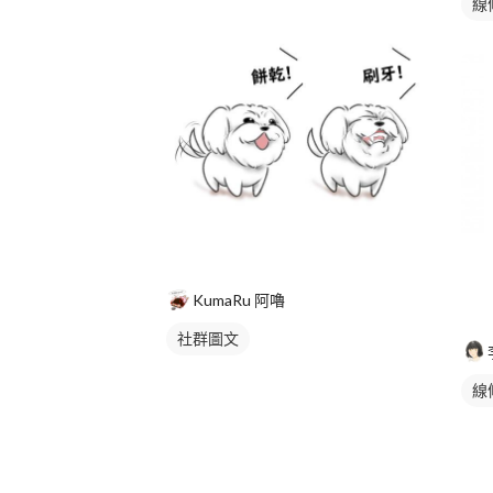
線
KumaRu 阿嚕
社群圖文
線