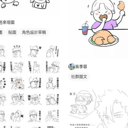
逃來塔圖
畫
貼圖
角色設計草稿
吳季蓉
社群圖文