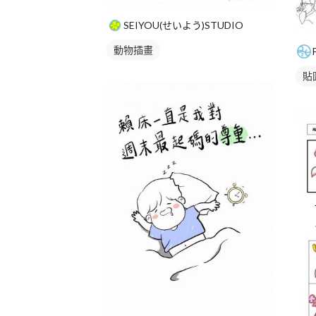
SEIYOU(せいよう)STUDIO
動物插畫
貼