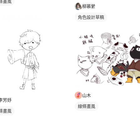
條畫風
柳慕縈
角色設計草稿
山木
李芳妤
線條畫風
條畫風