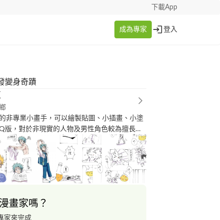
下載App
成為專家
登入
發變身奇蹟
豆
鄉
的非專業小畫手，可以繪製貼圖、小插畫、小塗
Q版，對於非現實的人物及男性角色較為擅長，
製，非人角色、獸人皆可詢問
漫畫家嗎？
專家來完成