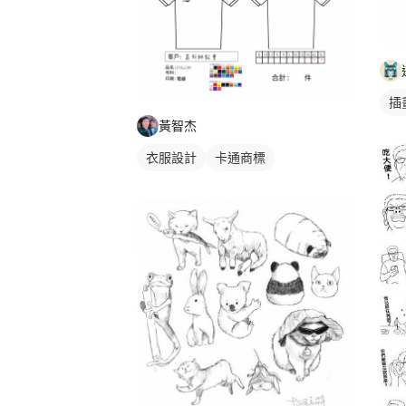
插
黃智杰
衣服設計
卡通商標