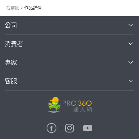
找靈感
作品詳情
繼續完成
公司
關於我們
消費者
找專家(0)
買服務(0)
媒體報導
買服務
專家
部落格
如何使用PRO360
加入我們
案件中心
客服
熱門服務
投資人關係
成為專家
所有服務
客服中心
合作提案
如何接案
價格行情
使用條款
聯絡我們
專家指南
專家目錄
信任與保障
推廣服務
在地專家推薦
隱私權政策