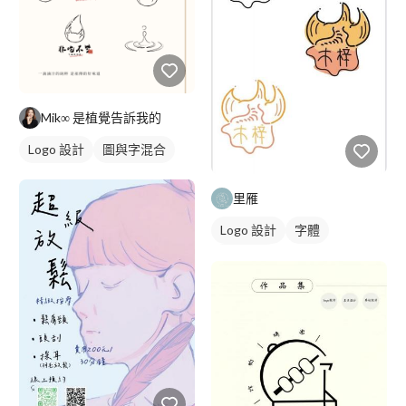
Mik∞ 是植覺告訴我的
Logo 設計
圖與字混合
里雁
Logo 設計
字體
日式商標