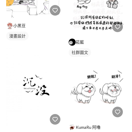
小黑豆
漫畫設計
菘藍
社群圖文
KumaRu 阿嚕