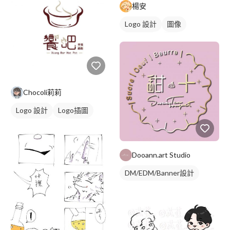
楊安
Logo 設計
圖像
日式商標
黑白
Chocoli莉莉
Logo 設計
Logo插圖
圖與字混合
卡通商標
紅色
Dooann.art Studio
DM/EDM/Banner設計