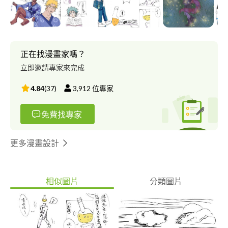
正在找漫畫家嗎？
立即邀請專家來完成
4.84
(
37
)
3,912
位專家
免費找專家
更多漫畫設計
相似圖片
分類圖片