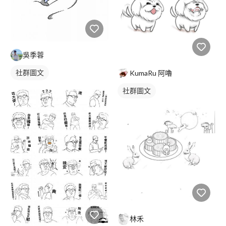
吳季蓉
社群圖文
KumaRu 阿嚕
社群圖文
林禾