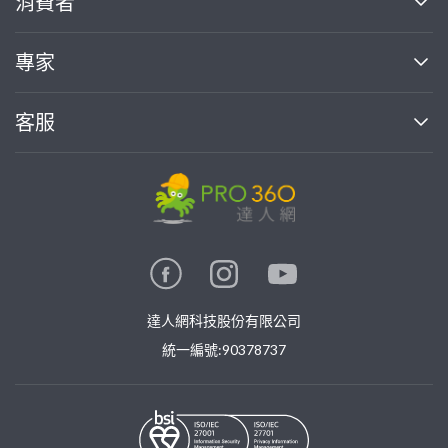
消費者
找專家(0)
買服務(0)
媒體報導
買服務
專家
部落格
如何使用PRO360
加入我們
案件中心
客服
熱門服務
投資人關係
成為專家
所有服務
客服中心
合作提案
如何接案
價格行情
使用條款
聯絡我們
專家指南
專家目錄
信任與保障
推廣服務
在地專家推薦
隱私權政策
卓越專家
達人網科技股份有限公司
關鍵字搜尋
公告
特約專家
統一編號:90378737
專業知識
勞健保專區
問專家
新手攻略