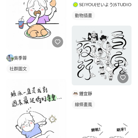
SEIYOU(せいよう)STUDIO
動物插畫
吳季蓉
社群圖文
鍾宜靜
線條畫風