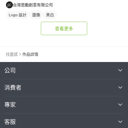
台灣思勵創意有限公司
Logo 設計
圖像
黑白
查看更多
找靈感
作品詳情
繼續完成
公司
關於我們
消費者
找專家(0)
買服務(0)
媒體報導
買服務
專家
部落格
如何使用PRO360
加入我們
案件中心
客服
熱門服務