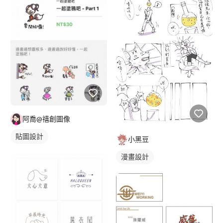
阿喬@禧創圖像
貼圖設計
小黑豆
漫畫設計