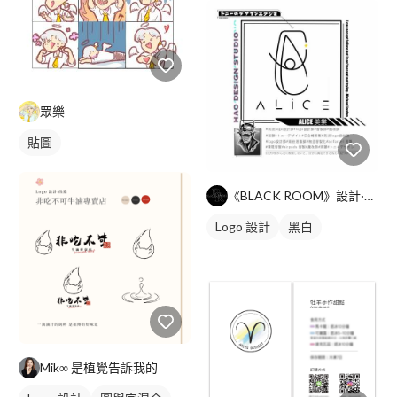
眾樂
貼圖
《BLACK ROOM》設計·個人工作室
Logo 設計
黑白
Mik∞ 是植覺告訴我的