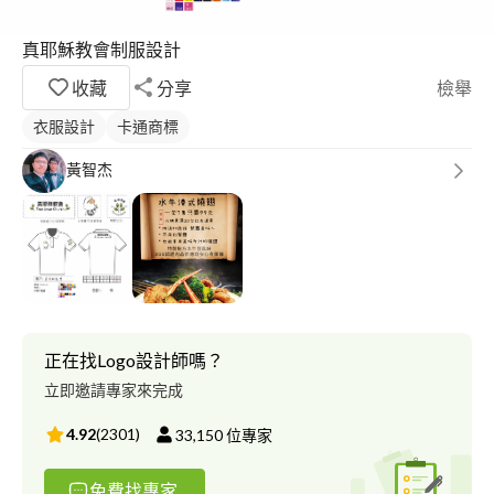
真耶穌教會制服設計
收藏
分享
檢舉
衣服設計
卡通商標
黃智杰
正在找Logo設計師嗎？
立即邀請專家來完成
4.92
(
2301
)
33,150
位專家
免費找專家