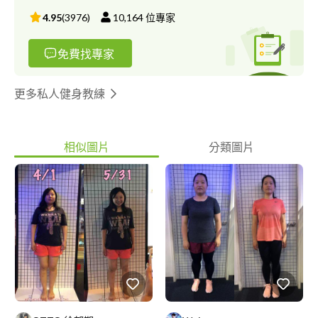
4.95
(
3976
)
10,164
位專家
免費找專家
更多私人健身教練
相似圖片
分類圖片