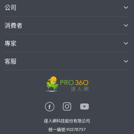
繼續完成
公司
關於我們
消費者
找專家(0)
買服務(0)
媒體報導
買服務
專家
部落格
如何使用PRO360
加入我們
案件中心
客服
熱門服務
投資人關係
成為專家
所有服務
客服中心
合作提案
如何接案
價格行情
使用條款
聯絡我們
專家指南
專家目錄
信任與保障
推廣服務
在地專家推薦
隱私權政策
卓越專家
達人網科技股份有限公司
關鍵字搜尋
公告
特約專家
統一編號:90378737