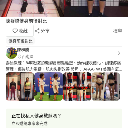
陳群騰健身前後對比
收藏
分享
檢舉
健身前後對比
陳群騰
西屯區
泰迪教練：8年教練實務經驗 體態雕塑、動作課表優化、訓練疼痛
管理、傷後肌力重健、肌肉失衡改善 證照： AFAA- WT美國有氧
體適能協會重量訓練教練認證 ACE-CPT 美國運動委員會私人教練
認證 NASM-CES美國國家運動醫學學會運動矯正專家
正在找私人健身教練嗎？
立即邀請專家來完成