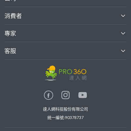
關於我們
消費者
找專家(0)
買服務(0)
媒體報導
買服務
專家
部落格
如何使用PRO360
加入我們
案件中心
客服
熱門服務
投資人關係
成為專家
所有服務
客服中心
合作提案
如何接案
價格行情
使用條款
聯絡我們
專家指南
專家目錄
信任與保障
推廣服務
在地專家推薦
隱私權政策
卓越專家
達人網科技股份有限公司
關鍵字搜尋
公告
特約專家
統一編號:90378737
專業知識
勞健保專區