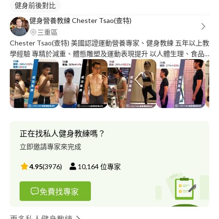
健身前後對比
健身營養教練 Chester Tsao(查特)
三重區
Chester Tsao(查特) 美國認證運動營養專家、健身教練 五年以上教
學經驗 專精於減重、體態雕塑及運動表現提升 以人體生理、食品
營養及運動科學為基礎 教導健康的飲食方式 正確的運動觀念 不使
用代餐等產品或極端飲食法 協助人們擁有健康的體態！ 服務內
容： ＊現場健身訓練(一對一、一對多) ＊到府健身訓練(一對一、
一對多) ＊線上健身訓練(一對一、一對多) ＊TRX、肌力、體能團
課 ＊運動營養飲食規劃 我無法改變您的高度，但我可以改變您的
圍度！ 現在就開始改變！
正在找私人健身教練嗎？
立即邀請專家來完成
4.95
(
3976
)
10,164
位專家
免費找專家
更多私人健身教練