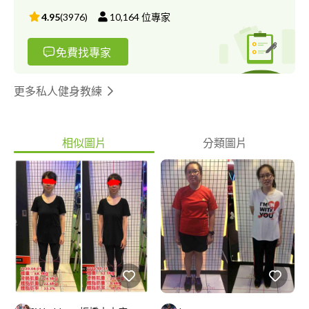
4.95
(
3976
)
10,164
位專家
免費找專家
更多私人健身教練
相似圖片
分類圖片