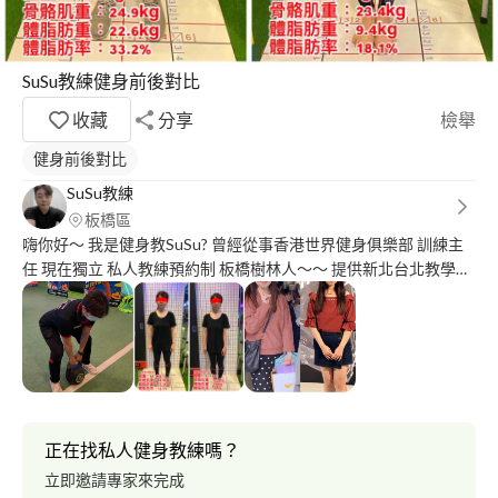
SuSu教練健身前後對比
收藏
分享
檢舉
健身前後對比
SuSu教練
板橋區
嗨你好～ 我是健身教SuSu? 曾經從事香港世界健身俱樂部 訓練主
任 現在獨立 私人教練預約制 板橋樹林人～～ 提供新北台北教學
2022 私人個人健身教練 運動地點 離你家近 讓我帶您從基礎開始運
動 要增肌減脂 改善體態 強化動作 都可以幫助您～
正在找私人健身教練嗎？
立即邀請專家來完成