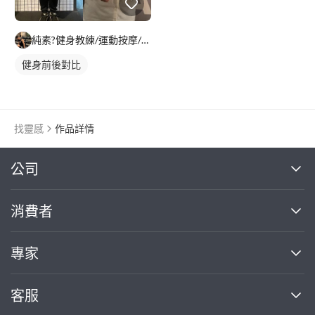
純素?健身教練/運動按摩/Alan
健身前後對比
找靈感
作品詳情
繼續完成
公司
關於我們
消費者
找專家(0)
買服務(0)
媒體報導
買服務
專家
部落格
如何使用PRO360
加入我們
案件中心
客服
熱門服務