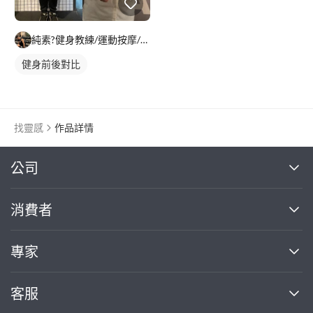
純素?健身教練/運動按摩/Alan
健身前後對比
找靈感
作品詳情
繼續完成
公司
關於我們
消費者
找專家(0)
買服務(0)
媒體報導
買服務
專家
部落格
如何使用PRO360
加入我們
案件中心
客服
熱門服務