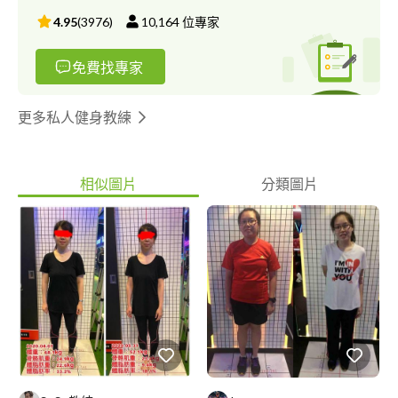
4.95
(
3976
)
10,164
位專家
免費找專家
更多私人健身教練
相似圖片
分類圖片