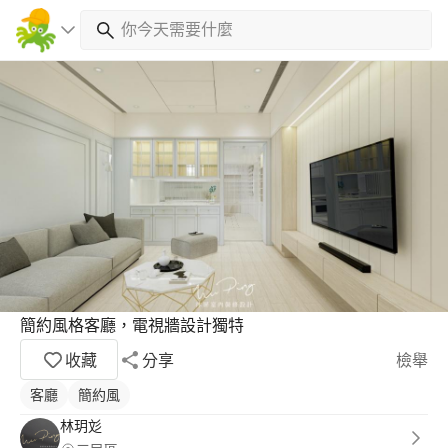
簡約風格客廳，電視牆設計獨特
收藏
分享
檢舉
客廳
簡約風
林玥彣