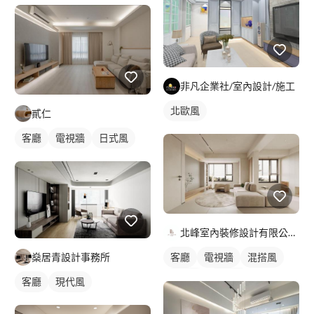
非凡企業社/室內設計/施工
北歐風
貳仁
客廳
電視牆
日式風
北峰室內裝修設計有限公司 LI&LI design
燊居青設計事務所
客廳
電視牆
混搭風
北歐風
簡約風
客廳
現代風