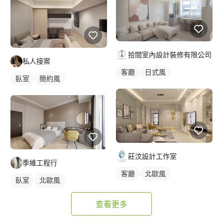
拾間室內設計裝修有限公司
私人接案
客廳
日式風
臥室
簡約風
莊汶設計工作室
季維工程行
客廳
北歐風
臥室
北歐風
查看更多