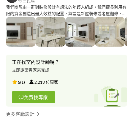
三民區
我們團隊由一群對裝修設計有想法的年輕人組成，我們擅長利用有
限的資金創造出最大效益的配置，無論是新屋裝修或老屋翻修，我
們皆有承接之工作經驗，期望能有為您服務的機會。 臉書搜尋沐
屏室內裝修設計以了解更多我們的相關訊息。 沐屏室內裝修設計
統一編號:88944877 登記證字號:40EA029029
正在找室內設計師嗎？
立即邀請專家來完成
5
(
1
)
2,218
位專家
免費找專家
更多客廳設計