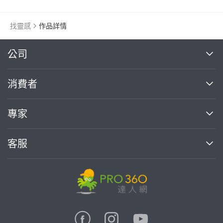
找靈感
作品詳情
繼續完成
公司
關於我們
消費者
找專家(0)
買服務(0)
媒體報導
買服務
專家
部落格
如何使用PRO360
加入我們
案件中心
客服
熱門服務
投資人關係
成為專家
所有服務
客服中心
合作提案
如何接案
價格行情
使用條款
聯絡我們
專家指南
專家目錄
信任與保障
推廣服務