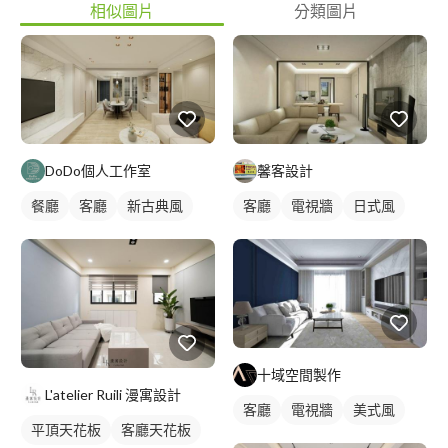
相似圖片
分類圖片
DoDo個人工作室
馨客設計
餐廳
客廳
新古典風
客廳
電視牆
日式風
十域空間製作
L'atelier Ruili 漫寓設計
客廳
電視牆
美式風
平頂天花板
客廳天花板