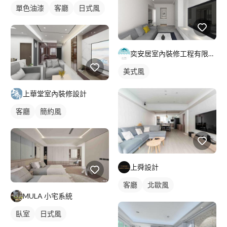
單色油漆
客廳
日式風
奕安居室內裝修工程有限公司
美式風
上華堂室內裝修設計
客廳
簡約風
上舜設計
客廳
北歐風
MULA 小宅系統
臥室
日式風