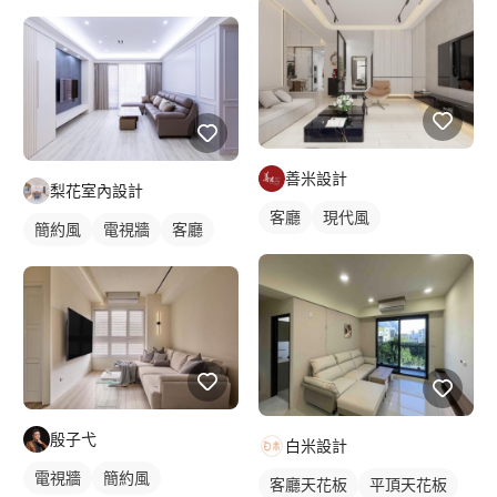
善米設計
梨花室內設計
客廳
現代風
簡約風
電視牆
客廳
殷子弋
白米設計
電視牆
簡約風
客廳天花板
平頂天花板