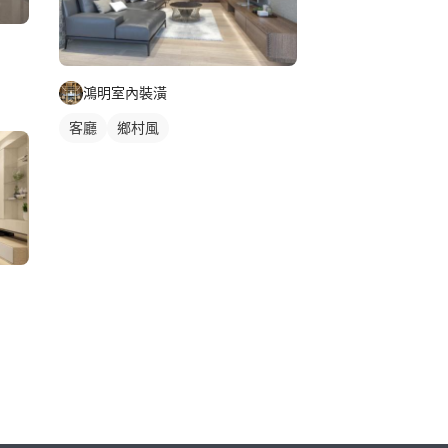
鴻明室內裝潢
客廳
鄉村風