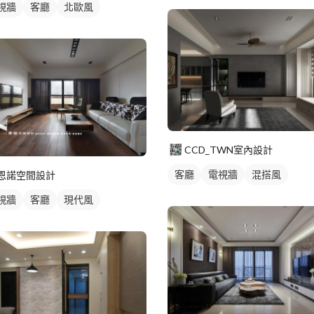
視牆
客廳
北歐風
CCD_TWN室內設計
客廳
電視牆
混搭風
恩諾空間設計
視牆
客廳
現代風