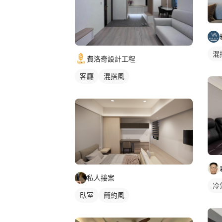
混
費洛奇設計工程
客廳
混搭風
私人接案
冷
臥室
簡約風