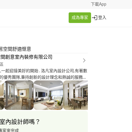
下載App
成為專家
登入
居空間舒適愜意
空間創意室內裝修有限公司
區
美好的開始 . 洛凡室內設計公司,有著數
的優秀團隊,秉持創新的設計理念和熱誠的服務態
的建材品質與嚴謹的施工品質,並且展現業主的生活
統整需求,描繪出恰如其分的居住質感氛圍. 室內
翻新/小套房/預售屋規劃/驗屋/系統櫃/挑高住
享專業務實經驗與心得、堅持誠信第一、服務至
化服務、責任施工品質保證。諮詢/施工 客服專
室內設計師嗎？
專家來完成