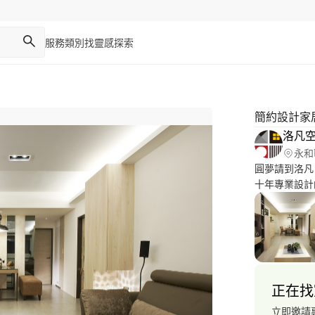
服務類別
找靈感
探索
簡約設計家
洛凡
永和
圓夢請到洛凡 ,一起迎接
十年專業設計
度,要求完美
風格,多元化的
設計規劃/舊屋
宅/設計/分
上、提供優質
線0*********
正在找
立即邀請