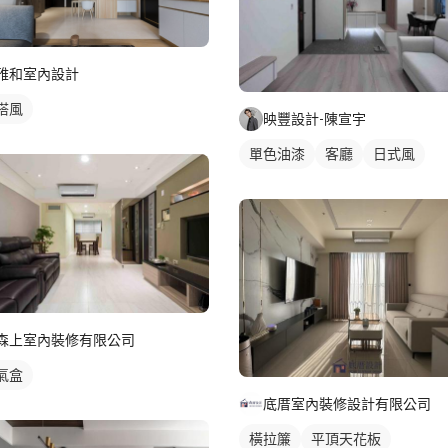
雅和室內設計
搭風
映豐設計-陳宣宇
單色油漆
客廳
日式風
森上室內裝修有限公司
氣盒
底厝室內裝修設計有限公司
橫拉簾
平頂天花板