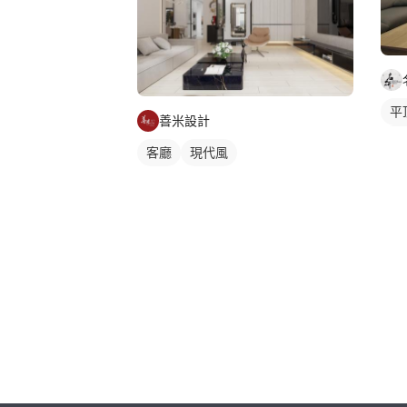
平
善米設計
間
客廳
現代風