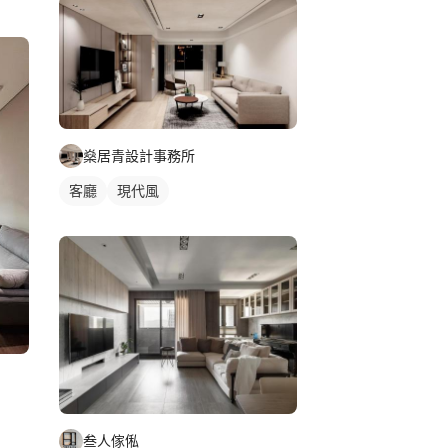
式風
燊居青設計事務所
客廳
現代風
叁人傢俬