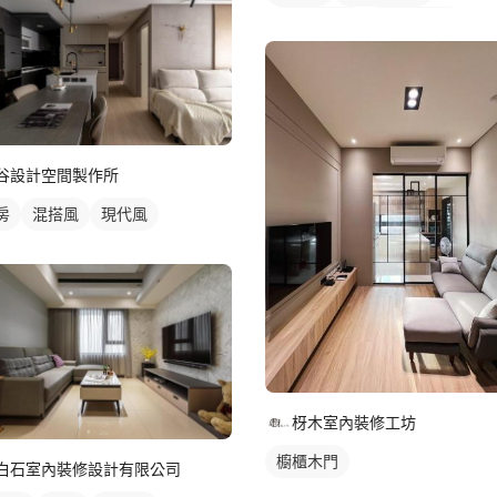
客廳天花板
間接天花板
窗簾盒
客廳
電視牆
美
紗簾
落地窗窗簾
全室照明設計
客廳燈光設計
谷設計空間製作所
房
混搭風
現代風
枒木室內裝修工坊
櫥櫃木門
白石室內裝修設計有限公司