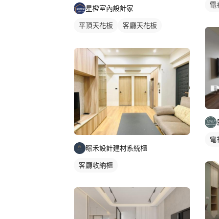
電
星橙室內設計家
平頂天花板
客廳天花板
間接天花板
電
暻禾設計建材系統櫃
客廳收納櫃