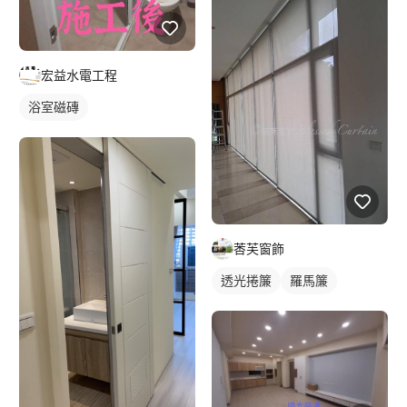
宏益水電工程
浴室磁磚
莕芙窗飾
透光捲簾
羅馬簾