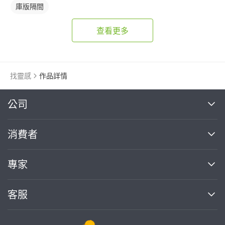
庫版隔間
查看更多
找靈感
作品詳情
繼續完成
公司
關於我們
消費者
找專家(0)
買服務(0)
媒體報導
買服務
專家
部落格
如何使用PRO360
加入我們
案件中心
客服
熱門服務
投資人關係
成為專家
所有服務
客服中心