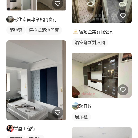
彰化宏昌專業鋁門窗行
落地窗
橫拉式落地門窗
睿炤企業有限公司
浴室翻新對照圖
賴宜玫
展示櫃
樂屋工程行