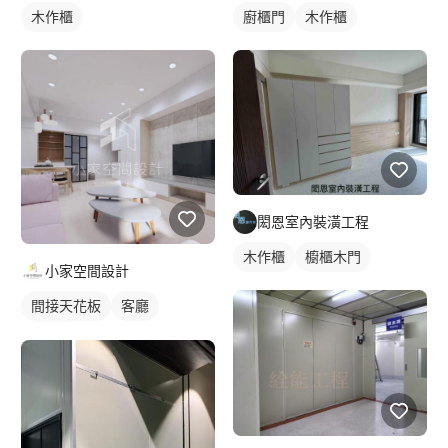
木作櫃
廚櫃門
木作櫃
閎恩室內裝潢工程
木作櫃
櫥櫃木門
小家空間設計
間接天花板
客廳
混搭風