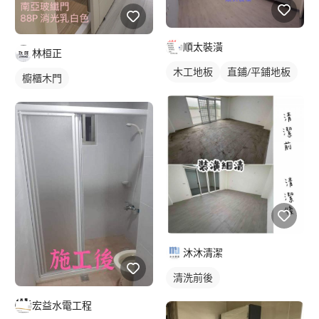
順太裝潢
林桓正
木工地板
直鋪/平鋪地板
櫥櫃木門
沐沐清潔
清洗前後
宏益水電工程