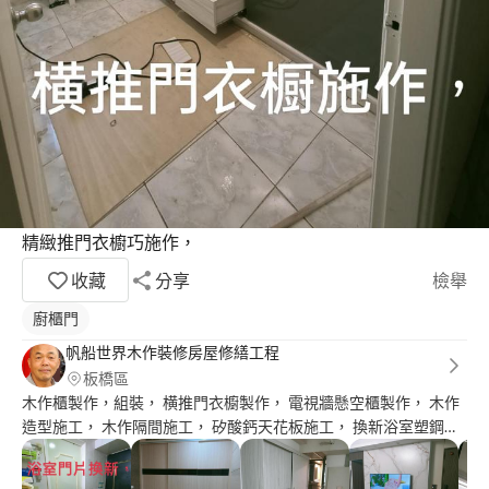
精緻推門衣櫥巧施作，
收藏
分享
檢舉
廚櫃門
帆船世界木作裝修房屋修繕工程
板橋區
木作櫃製作，組裝， 横推門衣櫥製作， 電視牆懸空櫃製作， 木作
造型施工， 木作隔間施工， 矽酸鈣天花板施工， 換新浴室塑鋼門
片， 換新房間門片， 挖天花板維修孔， 修改冷氣維修孔， 衣櫃門
鉸鍊更換， 木作，包冷氣管線， 木地板，爛掉修理， 裝潢維修，