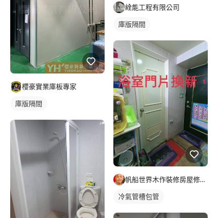
絟能工程有限公司
庫版隔間
櫻豪實業庫板專家
庫版隔間
帆船世界木作裝修房屋修繕工程
冷氣管槽包管