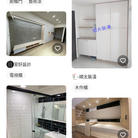
廚櫃門
藝術漆
室好設計
電視櫃
順太裝潢
木作櫃