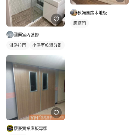
狄諾窗簾木地板
廚櫃門
圓渠室內裝修
淋浴拉門
小浴室乾濕分離
櫻豪實業庫板專家