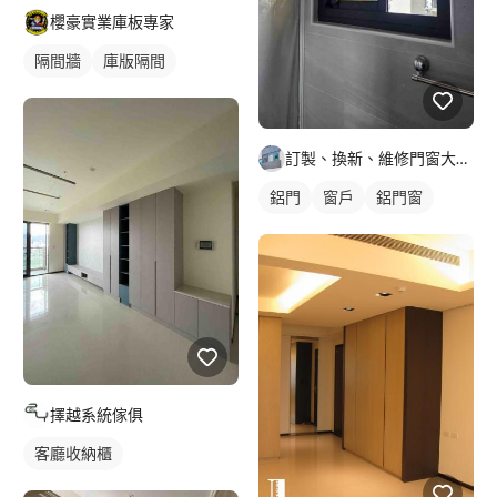
櫻豪實業庫板專家
隔間牆
庫版隔間
訂製、換新、維修門窗大小事
鋁門
窗戶
鋁門窗
擇越系統傢俱
客廳收納櫃