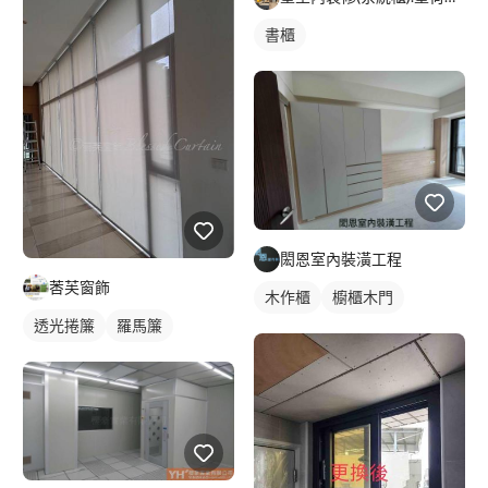
書櫃
閎恩室內裝潢工程
莕芙窗飾
木作櫃
櫥櫃木門
透光捲簾
羅馬簾