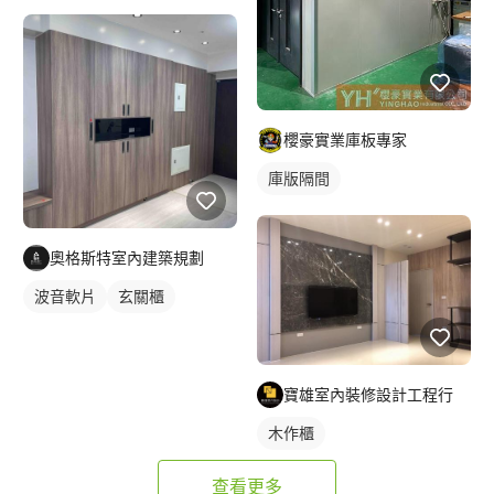
櫻豪實業庫板專家
庫版隔間
奧格斯特室內建築規劃
波音軟片
玄關櫃
寶雄室內裝修設計工程行
木作櫃
查看更多