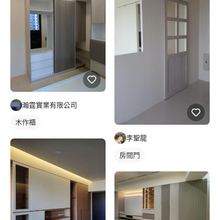
瀚霆實業有限公司
木作櫃
李聖龍
房間門