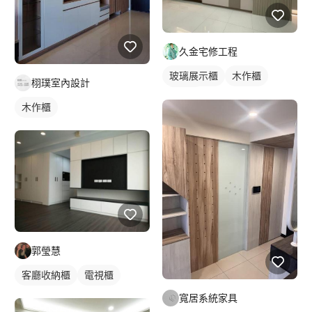
久金宅修工程
玻璃展示櫃
木作櫃
栩璞室內設計
玄關櫃
木作櫃
郭瑩慧
客廳收納櫃
電視櫃
寬居系統家具