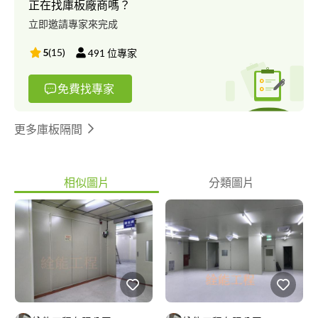
正在找庫板廠商嗎？
儲藏室等，並可搭配不同面板之材質，營造各類風格。例如：壁
立即邀請專家來完成
紙、油漆、烤漆玻璃、木皮等。 本公司隔間的產業遍及各行各
業，科技業、食品業、醫療業、政府機關…等，公司參與及輔導數
5
(
15
)
491
位專家
十間食品、生技業者順利通過ISO22000食品安全衛生管理系統認
證及GMP良好作業規範驗證、HACCP危害分析重要管制點，透過
免費找專家
長期累積的施工經驗及技術，以最專業用心的服務，最嚴謹的態度
為品質把關及售後服務追蹤，給客戶全方位的協助以滿足客戶的需
求，您的滿意就是我們前進的動力。
更多庫板隔間
相似圖片
分類圖片