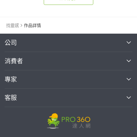
找靈感
作品詳情
繼續完成
公司
關於我們
消費者
找專家(0)
買服務(0)
媒體報導
買服務
專家
部落格
如何使用PRO360
加入我們
案件中心
客服
熱門服務
投資人關係
成為專家
所有服務
客服中心
合作提案
如何接案
價格行情
使用條款
聯絡我們
專家指南