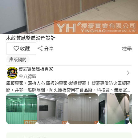
木紋質感雙扇滑門設計
收藏
分享
檢舉
庫版隔間
櫻豪實業庫板專家
八德區
庫板專家，深植人心 庫板的專家-就選櫻豪！ 櫻豪專做防火庫板隔
間，并非一般輕隔間，防火庫板常用在食品廠、科技厰、無塵室、
實驗室、廠辦或者辦公室等地，我司也可以一條龍為您設計規劃庫
板隔間,辦公室隔間會依照不同的需求設置，除了外觀，也要考量
到機能性。一般來說，常見的辦公室隔間分為輕隔間/OA隔間；輕
隔間價格普遍較低廉，但施工期較長，且無法重複利用。庫板隔間
施工快速且可重複使用，若考量到未來辦公室搬遷問題，建議採用
庫板隔間，其可拆解、重新組裝，不需再重新設置隔間，節省成
本。庫板隔間不再局限於無塵室也可廣泛運用於會議室、茶水間、