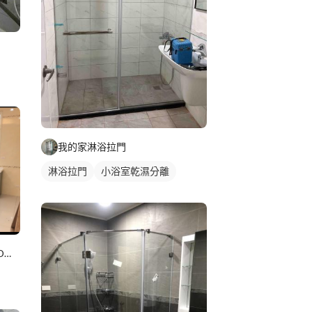
我的家淋浴拉門
淋浴拉門
小浴室乾濕分離
居佳廚具-工廠直營免費丈量3D立體顯示