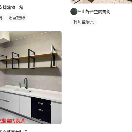
安捷建物工程
居山好舍空間規劃
磚
浴室磁磚
轉角型廚具