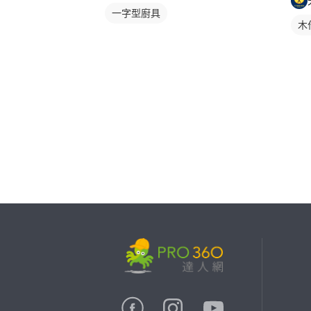
一字型廚具
木
繼續完成
找專家(0)
買服務(0)