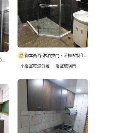
御本衛浴-淋浴拉門、浴櫃客製化設計
居佳廚具-工廠直營免費丈量3D立體顯示
小浴室乾濕分離
浴室玻璃門