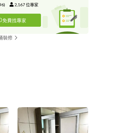
96
)
2,167
位專家
免費找專家
桶裝修