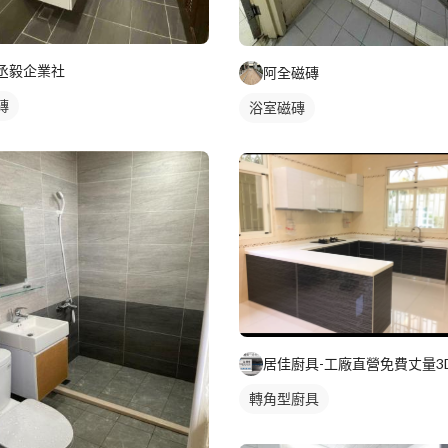
丞毅企業社
阿全磁磚
磚
浴室磁磚
轉角型廚具