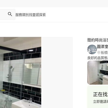
服務類別
找靈感
探索
簡約時尚浴
圓渠
板橋
良好的品質態
正在找
立即邀請