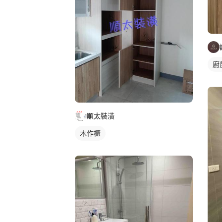
廚
順太裝潢
木作櫃