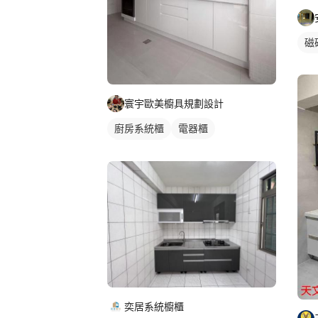
磁
寰宇歐美櫥具規劃設計
廚房系統櫃
電器櫃
一字型廚具
奕居系統櫥櫃