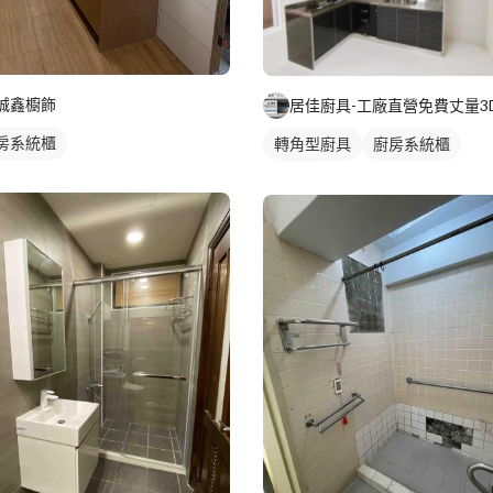
誠鑫櫥飾
房系統櫃
轉角型廚具
廚房系統櫃
電器櫃