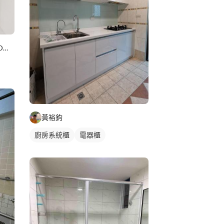
居佳廚具-工廠直營免費丈量3D立體顯示
黃裕鈞
廚房系統櫃
電器櫃