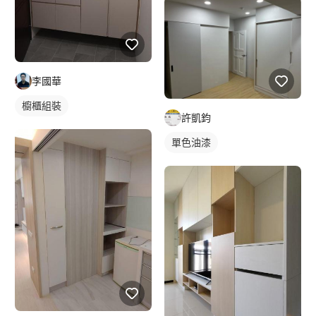
李國華
櫥櫃組裝
許凱鈞
單色油漆