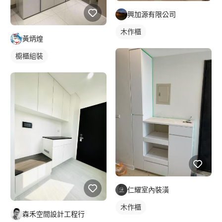
興加源有限公司
木作櫃
黃炳煌
櫥櫃組裝
仁耀室內裝潢
木作櫃
森禾空間設計工程行