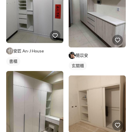
安匠 An-J House
簡苡安
書櫃
玄關櫃