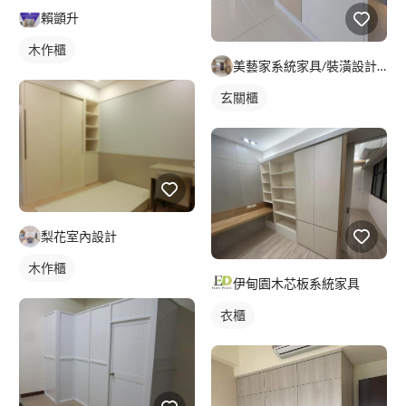
賴顗升
木作櫃
美藝家系統家具/裝潢設計/統包服務
玄關櫃
梨花室內設計
木作櫃
伊甸園木芯板系統家具
衣櫃