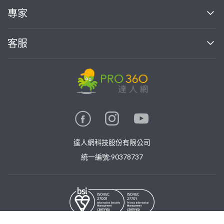
買服務
專家
部落格
如何使用PRO360
加入我們
案件中心
客服
熱門服務
投資人關係
成為專家
所有服務
客服中心
合作提案
如何接案
價格行情
使用條款
聯絡我們
專家指南
專家目錄
信任與保障
推廣服務
在地專家推薦
隱私權政策
卓越專家
達人網科技股份有限公司
關鍵字搜尋
公告
特約專家
統一編號:90378737
專業知識
勞健保專區
問專家
新手攻略
©
2026
PRO360. All rights reserved.