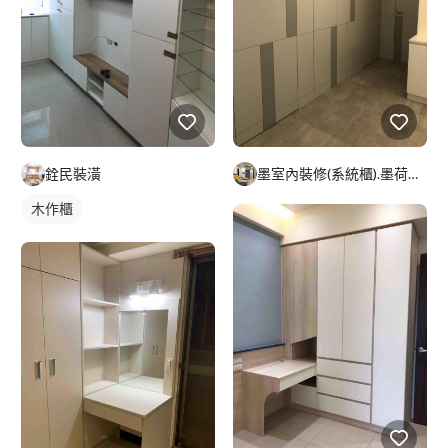
銓民裝潢
墨室內裝修(系統櫃).墨荷空間設計有限公司
木作櫃