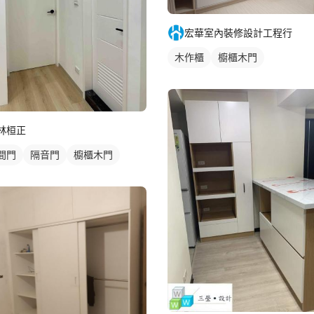
宏華室內裝修設計工程行
木作櫃
櫥櫃木門
林桓正
間門
隔音門
櫥櫃木門