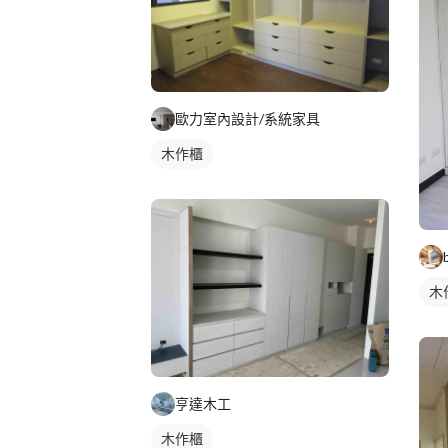
歐力室內設計/系統家具
木作櫃
木
亨達木工
木作櫃