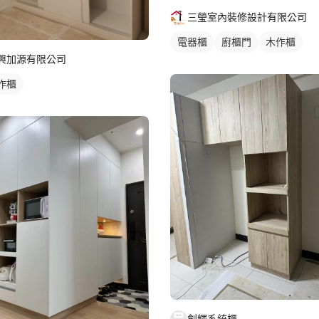
三瑩室內裝修設計有限公司
電器櫃
廚櫃門
木作櫃
興加源有限公司
作櫃
創輝系統櫃