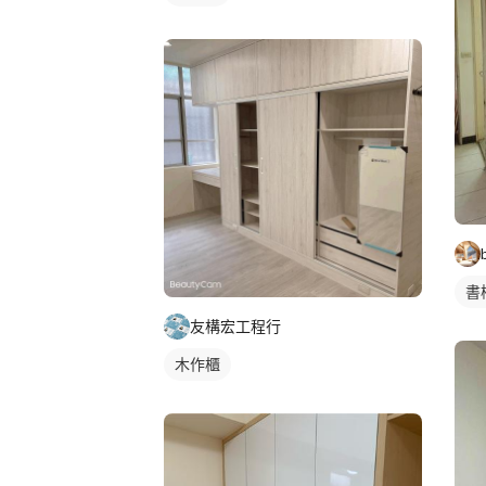
書
友構宏工程行
木作櫃