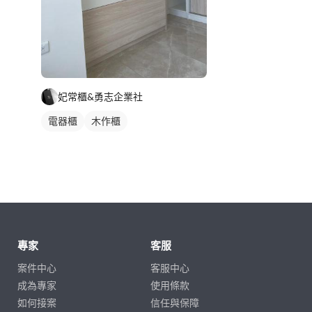
妃常櫃&勇志企業社
電器櫃
木作櫃
專家
客服
案件中心
客服中心
成為專家
使用條款
如何接案
信任與保障