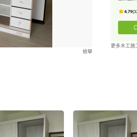
後雙方確定無
7.施工完成 
4.79
(
3
更多木工施
檢舉