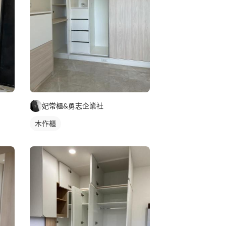
妃常櫃&勇志企業社
木作櫃