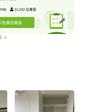
誤簽訂合約 簽訂合約 6.開始施工 進入施工階段
業主驗收 業主驗收無誤後 完工交屋
298
)
15,202
位專家
免費找專家
工