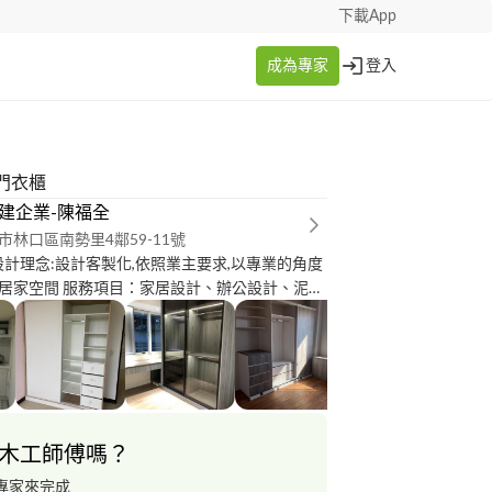
下載App
成為專家
登入
門衣櫃
x奇建企業-陳福全
市林口區南勢里4鄰59-11號
設計理念:設計客製化,依照業主要求,以專業的角度
居家空間 服務項目：家居設計、辦公設計、泥
作、油漆、系統家具廚具訂製、工程統包 服務區
新北市、桃園市、基隆市 全區皆可 承接預算：5
服務費用 考量各案狀況不同 歡迎直接來電諮詢~ 官
://www.unixs.com.tw/ 二 服務流程 1.免費專業
電向設計師諮詢相關裝潢事宜 2.免費現場丈量 服
 新北市 桃園市 全區皆可 3.免費平面設計圖規劃
木工師傅嗎？
求,以專業的角度量身規劃兼具實用和美觀性的設
價 在與業主溝通之後提供初步的報價服務 5.報價
專家來完成