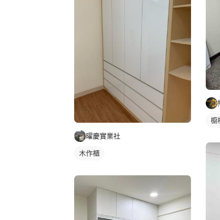
櫥
曜慶實業社
木作櫃