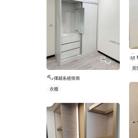
房
擇越系統傢俱
衣櫃