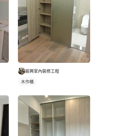
宸興室內裝修工程
木作櫃