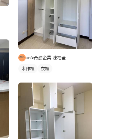
unix奇建企業-陳福全
木作櫃
衣櫃