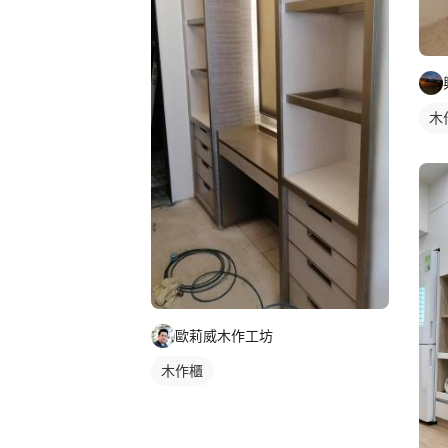
木
歐莉威木作工坊
木作櫃