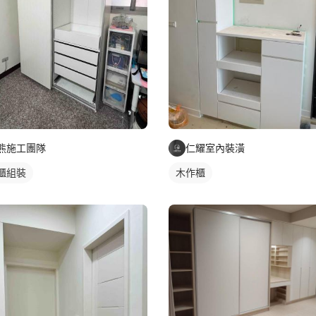
熊施工團隊
仁耀室內裝潢
櫃組裝
木作櫃