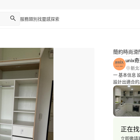
服務類別
找靈感
探索
簡約時尚滑
uni
新北
一 基本信息 
設計出適合的
作、水電、木
域：台北市、
萬~300萬 
方網站: https
諮詢 可先來
務範圍:台北市
正在找
根據業主的需
計 4.免費報
立即邀請