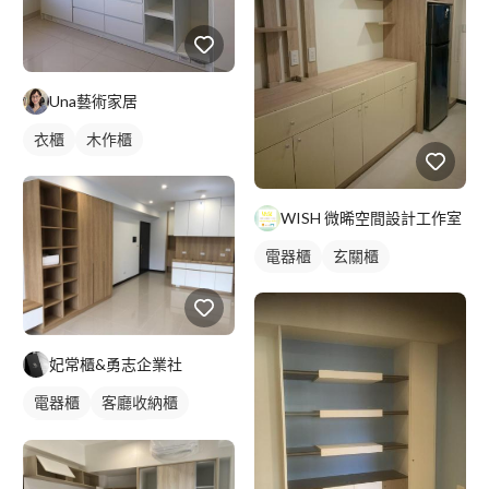
Una藝術家居
衣櫃
木作櫃
WISH 微晞空間設計工作室
電器櫃
玄關櫃
妃常櫃&勇志企業社
電器櫃
客廳收納櫃
電視櫃
木作櫃