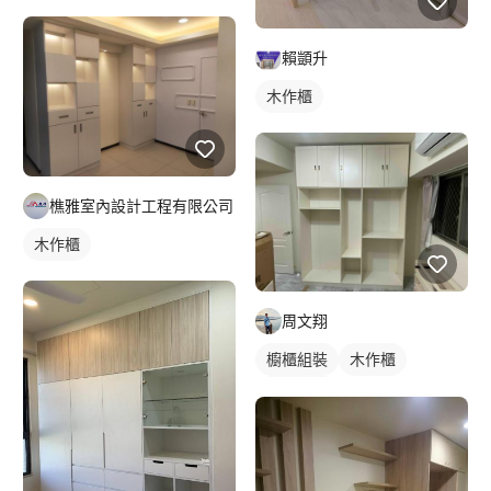
賴顗升
木作櫃
樵雅室內設計工程有限公司
木作櫃
周文翔
櫥櫃組裝
木作櫃
櫥櫃木門