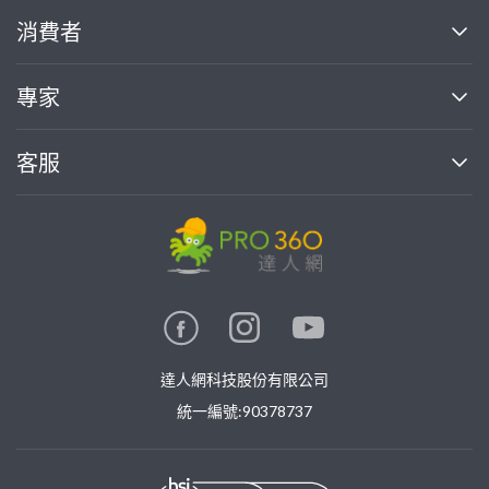
關於我們
消費者
找專家(0)
買服務(0)
媒體報導
買服務
專家
部落格
如何使用PRO360
加入我們
案件中心
客服
熱門服務
投資人關係
成為專家
所有服務
客服中心
合作提案
如何接案
價格行情
使用條款
聯絡我們
專家指南
專家目錄
信任與保障
推廣服務
在地專家推薦
隱私權政策
卓越專家
達人網科技股份有限公司
關鍵字搜尋
公告
特約專家
統一編號:90378737
專業知識
勞健保專區
問專家