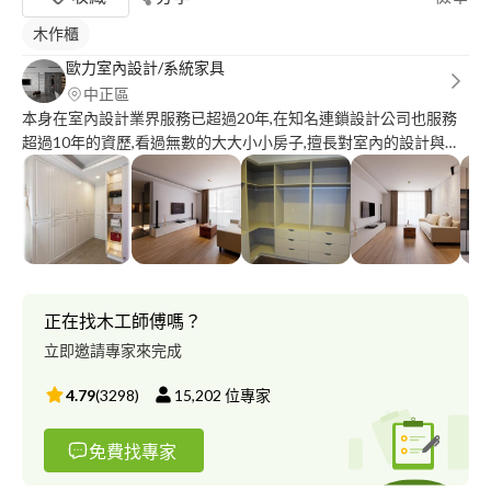
木作櫃
歐力室內設計/系統家具
中正區
本身在室內設計業界服務已超過20年,在知名連鎖設計公司也服務
超過10年的資歷,看過無數的大大小小房子,擅長對室內的設計與規
劃,以達到屋主對住本身的需求,我們在與業主討論溝通過後才會進
行規劃設計,如需要我們代為施工,我們則是依工程的大小分成階段
性的付款,當設計師與屋主一同到現場驗收完成後,我們才會進行下
一階段的工程跟收工程款,以確保雙方在施工期間的權益.
正在找木工師傅嗎？
立即邀請專家來完成
4.79
(
3298
)
15,202
位專家
免費找專家