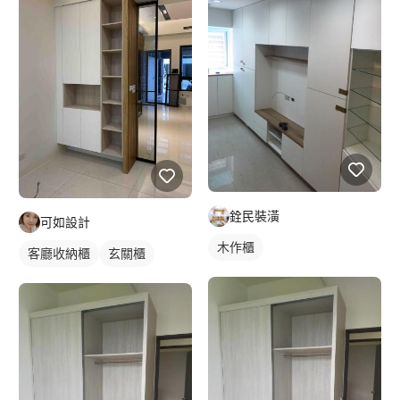
銓民裝潢
可如設計
木作櫃
客廳收納櫃
玄關櫃