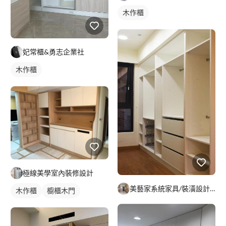
木作櫃
妃常櫃&勇志企業社
木作櫃
極線美學室內裝修設計
美藝家系統家具/裝潢設計/統包服務
木作櫃
櫥櫃木門