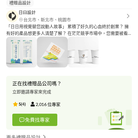
禮贈品設計
日曰設計
台北市、新北市、桃園市
「日日用視覺替您說動人故事」 累積了好久的心血終於創業？ 擁
有好的產品想更多人清楚了解？ 在茫茫競爭市場中，您需要被看
見，再被好好了解。 讓我們用簡而有力的視覺，透過討論、理解
消費者體驗流程，讓您的優勢被看見。 [在業界製作許多作品不便
在此上傳，如需看更多作品可另外聯絡] -品牌設計/LOGO設計/文
宣設計/EDM設計 -廣告概念發想/粉絲團代管/平面設計包月 只要您
被看見，是我們的感動與努力來源。 設計師更多作品&來信聯絡更
快回覆
正在找禮贈品公司嗎？
立即邀請專家來完成
5
(
4
)
2,016
位專家
免費找專家
更多禮贈品設計