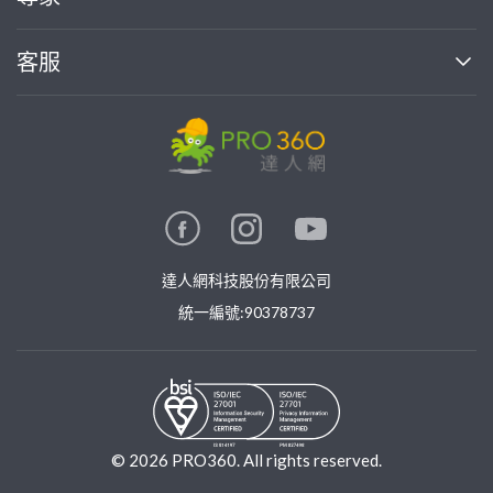
部落格
如何使用PRO360
加入我們
案件中心
客服
熱門服務
投資人關係
成為專家
所有服務
客服中心
合作提案
如何接案
價格行情
使用條款
聯絡我們
專家指南
專家目錄
信任與保障
推廣服務
在地專家推薦
隱私權政策
卓越專家
達人網科技股份有限公司
關鍵字搜尋
公告
特約專家
統一編號:90378737
專業知識
勞健保專區
問專家
新手攻略
©
2026
PRO360. All rights reserved.