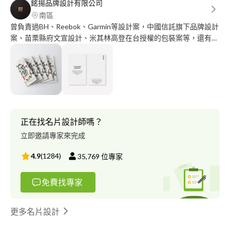
銘揚品牌設計有限公司
南區
曾負責過BH、Reebok、Garmin等設計案，中國信託旗下品牌設計
案、苗栗縣府文宣設計、米其林高登在台授權的包裝案等，還有其
他新興品牌設計案，更擔任過ALLYOUNG (Swissvita 薇佳) 品牌設
計顧問，經手過上百件設計案，在設計上具有一定的設計經驗。
我的作品集： https://www.behance.net/jcdesignstudioo - 特殊獎
項 ．麥點子設計雜誌作品推薦 ．義大利 Bantitto Art 作品推薦 ．
奇科創意設計銀獎、品勝家用壺設計比賽銅獎 專業經歷 ．
JCDESIGN 設計工作室 (現職) 總監 ．台灣 allyoung 企業 品牌設計
顧問主管 ．新加坡 blackplant 品牌設計師 ．美商 lifegear 品牌設
正在找名片設計師嗎？
計主管 設計專長 ．平面設計、型錄設計/國外參展文宣設計 ．品牌
立即邀請專家來完成
設計 ．品牌識別設計 ．包裝設計 ．產品外觀設計 ．色彩計劃
4.9
(
1284
)
35,769
位專家
免費找專家
更多名片設計