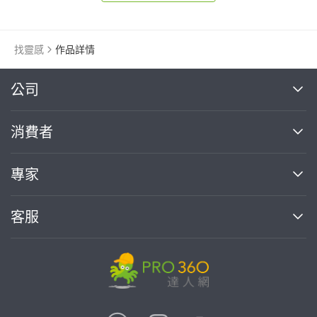
找靈感
作品詳情
繼續完成
公司
關於我們
消費者
找專家(0)
買服務(0)
媒體報導
買服務
專家
部落格
如何使用PRO360
加入我們
案件中心
客服
熱門服務
投資人關係
成為專家
所有服務
客服中心
合作提案
如何接案
價格行情
使用條款
聯絡我們
專家指南
專家目錄
信任與保障