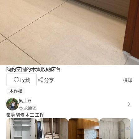
簡約空間的木質收納床台
收藏
分享
檢舉
木作櫃
吳土豆
永康區
裝潢 裝修 木工 工程