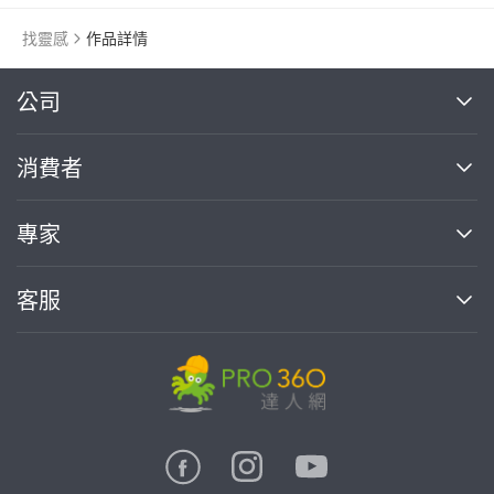
找靈感
作品詳情
繼續完成
公司
關於我們
消費者
找專家(0)
買服務(0)
媒體報導
買服務
專家
部落格
如何使用PRO360
加入我們
案件中心
客服
熱門服務
投資人關係
成為專家
所有服務
客服中心
合作提案
如何接案
價格行情
使用條款
聯絡我們
專家指南
專家目錄
信任與保障
推廣服務
在地專家推薦
隱私權政策