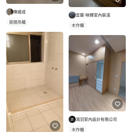
陳威成
宜蘭-映輝室內裝潢
房間吊櫃
木作櫃
鴻羽室內設計有限公司
木作櫃