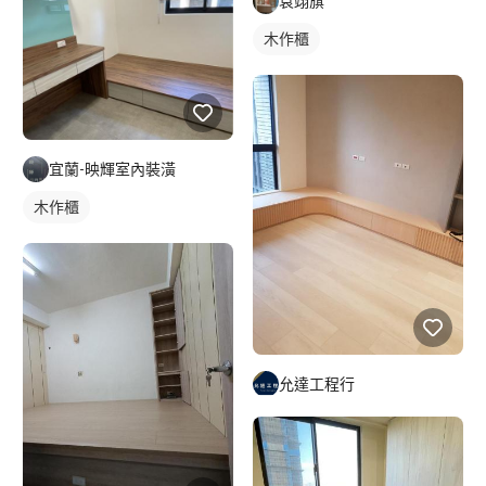
袁翊旗
木作櫃
宜蘭-映輝室內裝潢
木作櫃
允達工程行