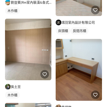
劉豈賓(Rm室內裝潢&各式房屋修繕）
木作櫃
鴻羽室內設計有限公司
床頭櫃
房間吊櫃
木作櫃
衣櫃
吳土豆
木作櫃