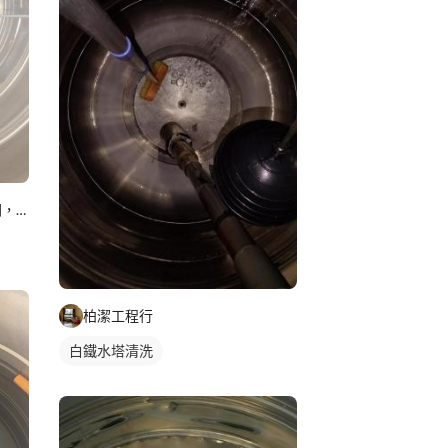
潔淨清潔團隊工作室/優化空間，專業專攻裝潢後細清，空屋入住退
柏潔工程行
白鐵水塔清洗