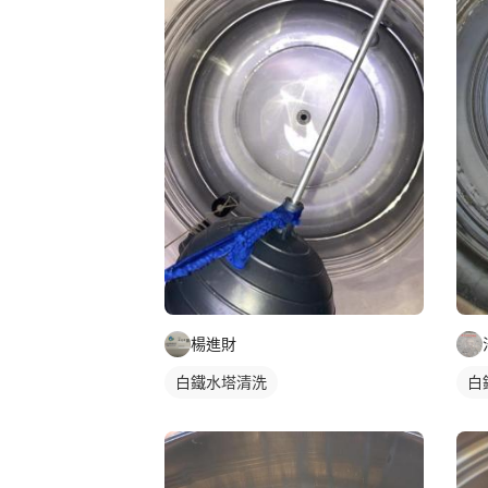
楊進財
白鐵水塔清洗
白