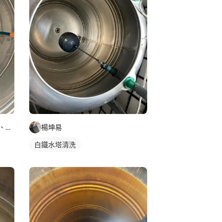
杊沐森企業社（科技水管抓漏、冷氣、防滑工程）
楊坤易
白鐵水塔清洗