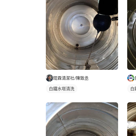
琨霖清潔社/陳致丞
白鐵水塔清洗
白