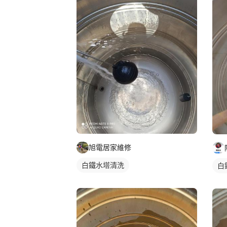
旭電居家維修
白鐵水塔清洗
白