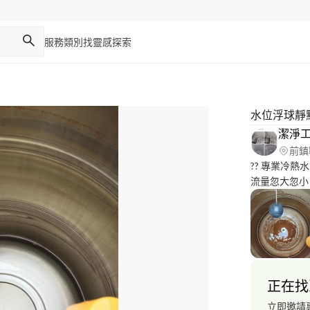
服務類別
找靈感
探索
水位浮球靜
潔淨
前鎮
?? 專業冷熱
流量忽大忽小 #水忽冷忽熱 #水管有阻塞 #水流出來有異味 #
流出來的顏色不是透明清澈的
洗
正在找
立即邀請