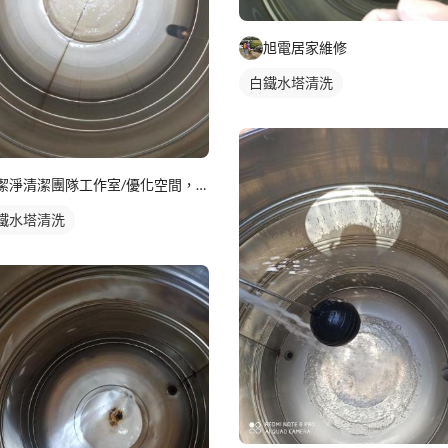
旭電居家維修
白鐵水塔清洗
潔淨清潔團隊工作室/優化空間，專業專攻裝潢後細清，空屋入住退
鐵水塔清洗