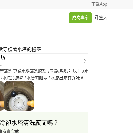
下載App
成為專家
登入
默守護著水塔的秘密
工坊
區
水管清洗 專業水塔清洗服務 #屋齡超過5年以上 #水
水
 直立式洗衣機清洗 分離式冷氣清
 高雄 屏東 預約專線：0*********
冷卻水塔清洗廠商嗎？
專家來完成