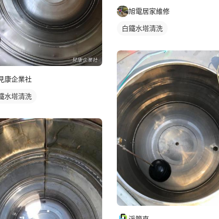
旭電居家維修
白鐵水塔清洗
見康企業社
鐵水塔清洗
淨管來