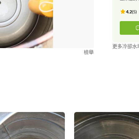
4.2
(
5
)
更多冷卻水
檢舉