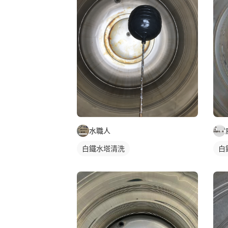
水職人
白
白鐵水塔清洗