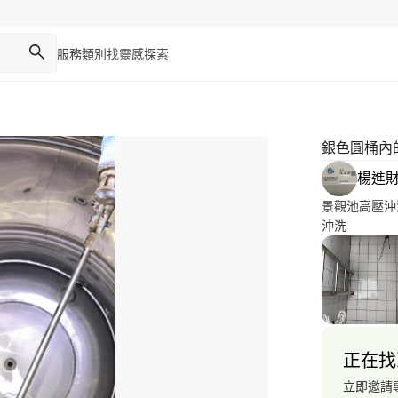
服務類別
找靈感
探索
銀色圓桶內
楊進
景觀池高壓沖
沖洗
正在找
立即邀請