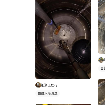
白
柏潔工程行
白鐵水塔清洗