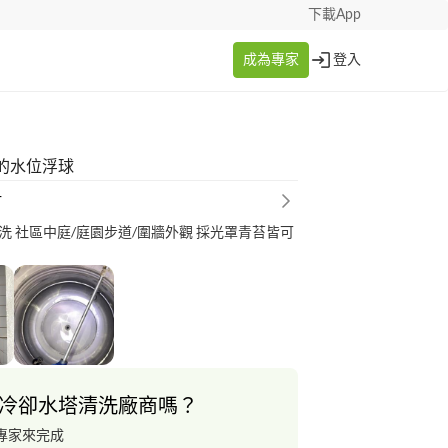
下載App
成為專家
登入
的水位浮球
財
洗 社區中庭/庭園步道/圍牆外觀 採光罩青苔皆可
冷卻水塔清洗廠商嗎？
專家來完成