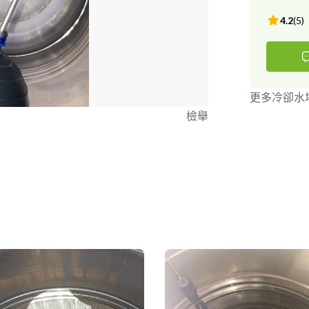
4.2
(
5
)
更多冷卻水
檢舉