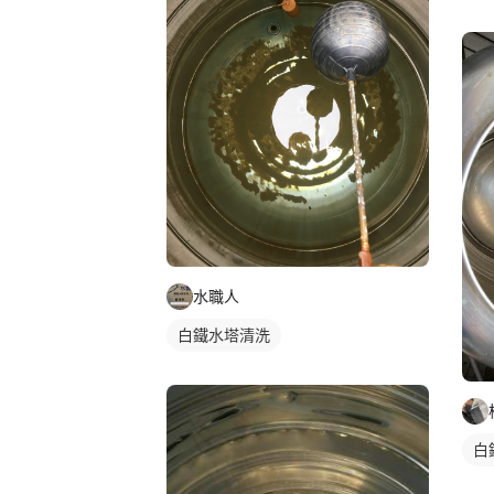
水職人
白鐵水塔清洗
白