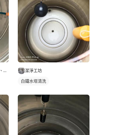
杊沐森企業社（科技水管抓漏、冷氣、防滑工程）
潔淨工坊
白鐵水塔清洗