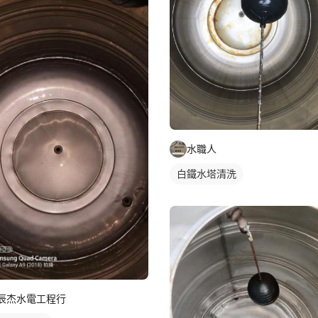
水職人
白鐵水塔清洗
辰杰水電工程行