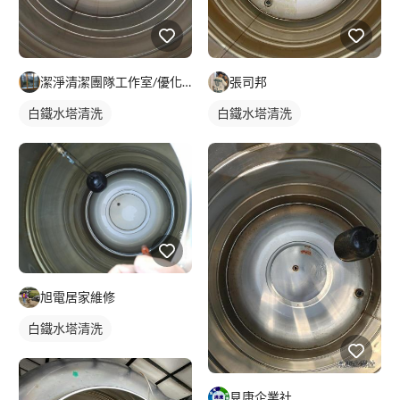
張司邦
潔淨清潔團隊工作室/優化空間，專業專攻裝潢後細清，空屋入住退
白鐵水塔清洗
白鐵水塔清洗
旭電居家維修
白鐵水塔清洗
見康企業社