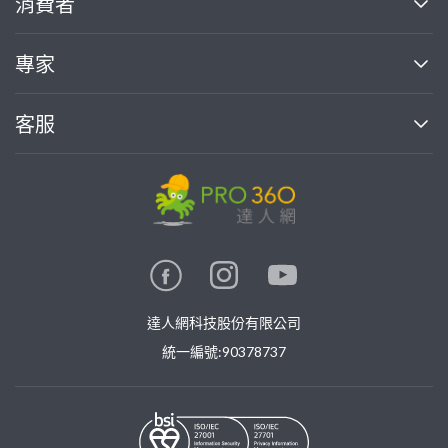
消費者
找專家(0)
買服務(0)
媒體報導
買服務
專家
部落格
如何使用PRO360
加入我們
案件中心
客服
熱門服務
投資人關係
成為專家
所有服務
客服中心
合作提案
如何接案
價格行情
使用條款
聯絡我們
專家指南
專家目錄
信任與保障
推廣服務
在地專家推薦
隱私權政策
卓越專家
達人網科技股份有限公司
關鍵字搜尋
公告
特約專家
統一編號:90378737
專業知識
勞健保專區
問專家
新手攻略