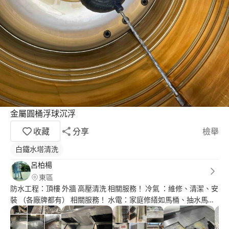
金屬圓桶浮球沉浮
收藏
分享
檢舉
白鐵水塔清洗
呂柏楊
東區
防水工程：頂樓 外牆 高壓清洗 相關服務！ 冷氣 ：維修、清潔、安
裝 （各廠牌都有） 相關服務！ 水電：家庭修繕如馬桶、抽水馬
達、加壓馬達、水龍頭、修水管、洗水塔等等… 24小時 緊急維修
服務‼️ 服務範圍 ：桃園、新竹、苗栗 到處跑 歡迎直接聯繫我！