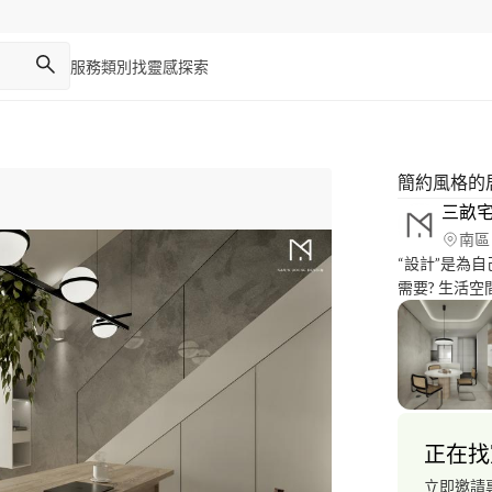
服務類別
找靈感
探索
簡約風格的
三畝
南區
“設計”是為
需要? 生活
的美學品味，
是一場無止盡的對話 我們喜歡透過溝通
個人喜好也替
鍊和居住者的
創造獨一無二
而裝修 讓空間
正在找
連結 https:/
單 https://f
立即邀請