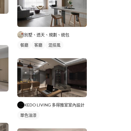
別墅、透天、規劃、統包
餐廳
客廳
混搭風
KEDO LIVING 多得雅室室內設計
單色油漆