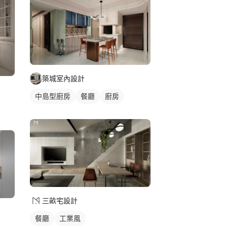
築城室內設計
中島型廚房
餐廳
廚房
三畝宅設計
餐廳
工業風