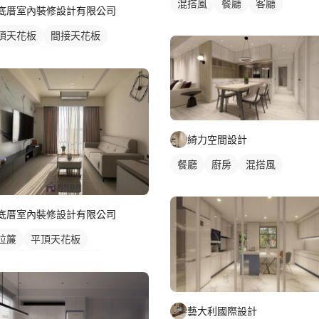
混搭風
餐廳
客廳
底厝室內裝修設計有限公司
頂天花板
間接天花板
色油漆
全室照明設計
廳燈光設計
綺力空間設計
餐廳
廚房
混搭風
底厝室內裝修設計有限公司
拉簾
平頂天花板
廳天花板
間接天花板
簾盒
客廳
電視牆
美式風
簾
落地窗窗簾
藝大利國際設計