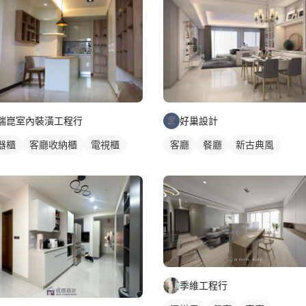
瑞崑室內裝潢工程行
好巢設計
器櫃
客廳收納櫃
電視櫃
客廳
餐廳
新古典風
季維工程行