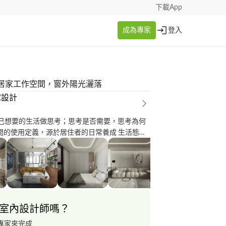
下載App
成為專家
登入
居家工作空間，窗外陽光灑落
宅設計
自己想要的生活做思考；思考是否需要，思考為何
空間的使用定義，源於居住者的日常養成 生活態度
體現居住者的情感流露 設計與空間不論在何時都
交流，協助居住者找到
空間找到對的味道 光點設計期待在歷經時間的淬
生活軌跡運行下 使空間越能展現家的生命色彩，
的故事與回憶 這無關金額大小，也不是為了裝修
變得別具意義，這才是我們追求的最大成就 作品
室內設計師嗎？
/www.behance.net/samshousedesign 線上諮詢表
orms.gle/NjWrD4MKdPxRtgV6A
專家來完成