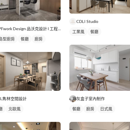
CDLI Studio
PFwork Design 品沃克設計 l 工程 安信建築經理屢約保證
工業風
餐廳
島型廚房
餐廳
廚房
JL雋林空間設計
灰盒子室內制作
廳
北歐風
餐廳
廚房
日式風