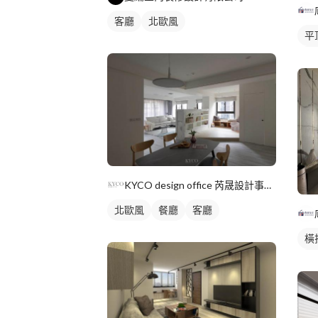
客廳
北歐風
平
單
客
KYCO design office 芮晟設計事務所
北歐風
餐廳
客廳
橫
客
窗
紗