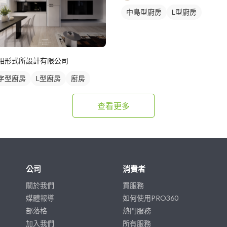
室照明設計
客廳燈光設計
中島型廚房
L型廚房
平頂天花板
餐廳
廚房
相形式所設計有限公司
字型廚房
L型廚房
廚房
查看更多
公司
消費者
關於我們
買服務
媒體報導
如何使用PRO360
部落格
熱門服務
加入我們
所有服務