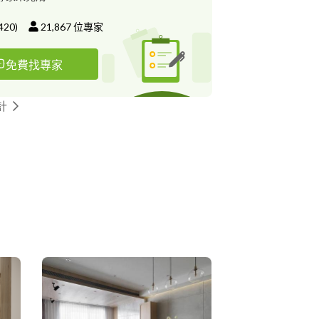
420
)
21,867
位專家
免費找專家
計