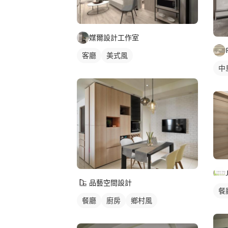
媒爾設計工作室
客廳
美式風
中
品藝空間設計
餐
餐廳
廚房
鄉村風