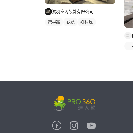
全
鴻羽室內設計有限公司
電視牆
客廳
鄉村風
一
繼續完成
找專家(0)
買服務(0)