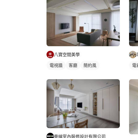
八寶空間美學
電視牆
客廳
簡約風
電
曼綸室內裝修設計有限公司