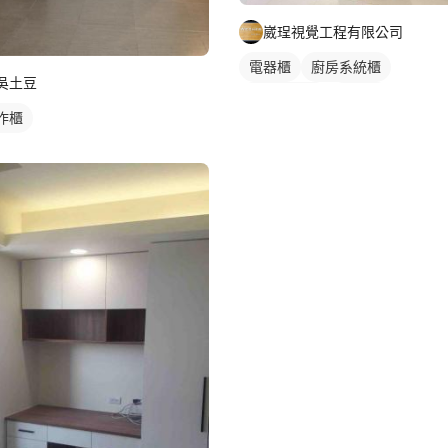
崴珵視覺工程有限公司
電器櫃
廚房系統櫃
吳土豆
客廳收納櫃
電視櫃
作櫃