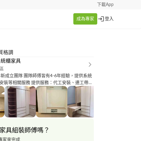
下載App
成為專家
登入
質格調
系統櫃家具
區
年新成立團隊 團隊師傅皆有4-6年經驗，提供系統
安裝等相關服務 提供服務：代工安裝、連工帶
 歡迎設計師、統包聯繫長期配合。 主要服務地
北、桃園、基隆，其他地區視工期安排也可服
家具組裝師傅嗎？
專家來完成