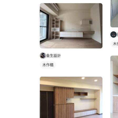
木
金生設計
木作櫃