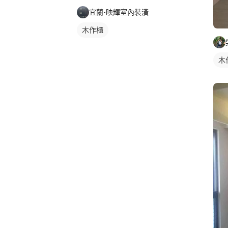
宜蘭-映輝室內裝潢
木作櫃
木