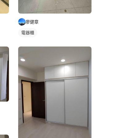
廖健章
電器櫃