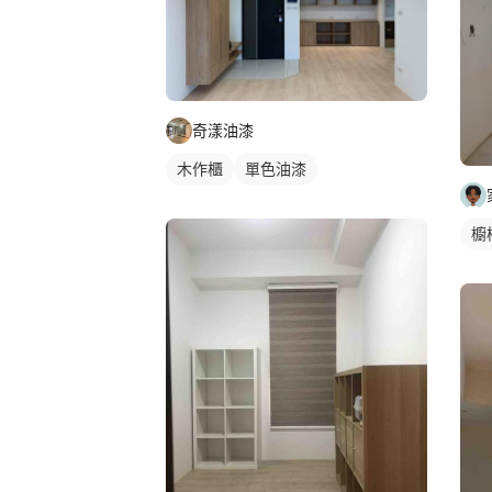
奇漾油漆
木作櫃
單色油漆
櫥