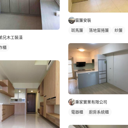
窗簾安裝
斑馬簾
落地窗捲簾
紗簾
弟兄木工裝潢
作櫃
秉家實業有限公司
電器櫃
廚房系統櫃