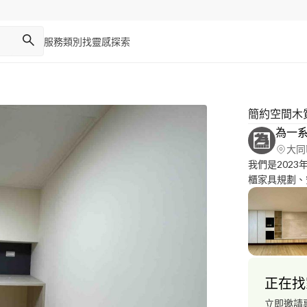
服務類別
找靈感
探索
簡約空間木
為一
大同
我們是2023
櫃家具規劃、
料、丈量規劃
區：台北、新
務。
正在找
立即邀請