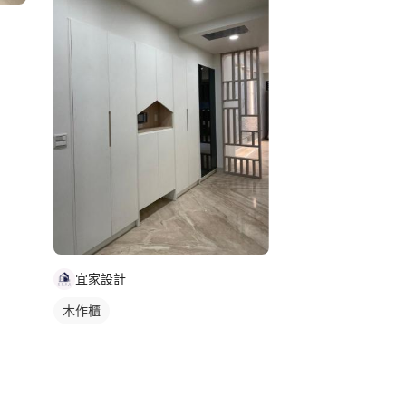
宜家設計
木作櫃