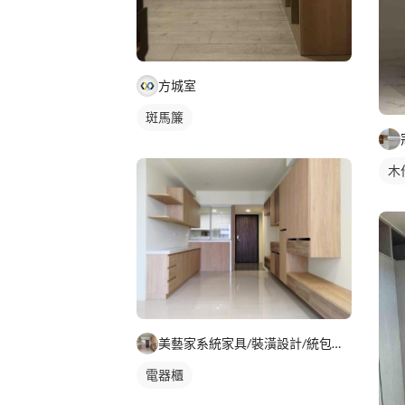
方城室
斑馬簾
木
美藝家系統家具/裝潢設計/統包服務
電器櫃