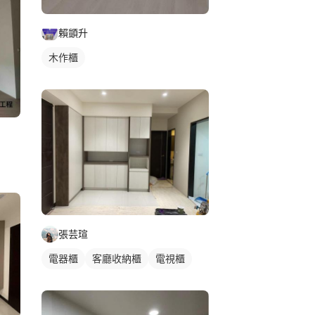
賴顗升
木作櫃
張芸瑄
電器櫃
客廳收納櫃
電視櫃