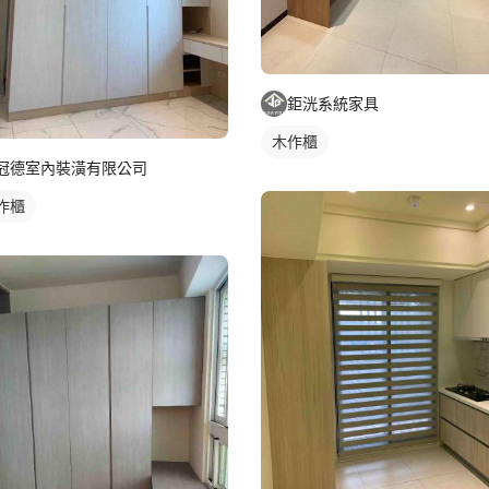
鉅洸系統家具
木作櫃
冠德室內裝潢有限公司
作櫃