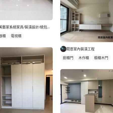
美藝家系統家具/裝潢設計/統包服務
器櫃
電視櫃
閎恩室內裝潢工程
廚櫃門
木作櫃
櫥櫃木門