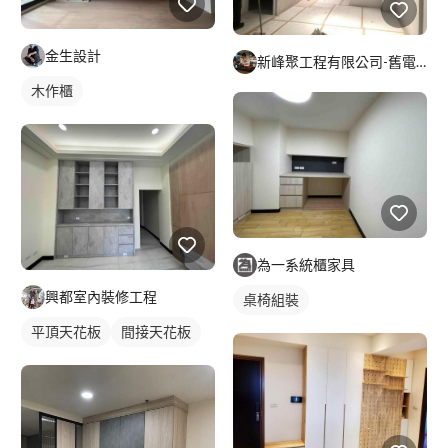
金生設計
新峰聚工程有限公司-舊電線抽換-燈具安裝-
木作櫃
為一系統櫃家具
興都室內裝修工程
桌椅組裝
平頂天花板
間接天花板