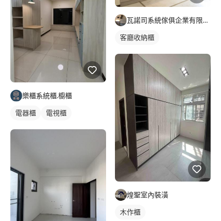
瓦諾司系統傢俱企業有限公司
客廳收納櫃
樂櫃系統櫃.櫥櫃
電器櫃
電視櫃
煌聖室內裝潢
木作櫃