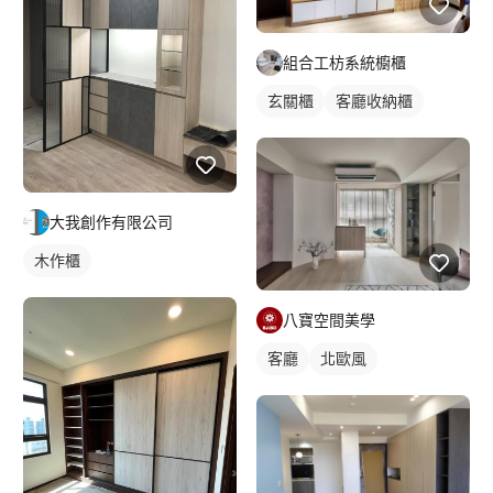
組合工枋系統櫥櫃
玄關櫃
客廳收納櫃
大我創作有限公司
木作櫃
八寶空間美學
客廳
北歐風