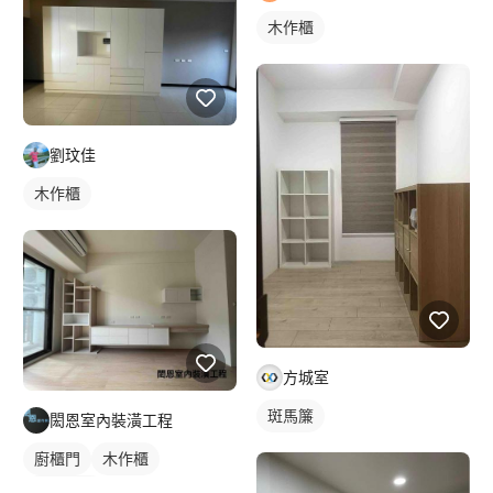
木作櫃
劉玟佳
木作櫃
方城室
斑馬簾
閎恩室內裝潢工程
廚櫃門
木作櫃
櫥櫃木門