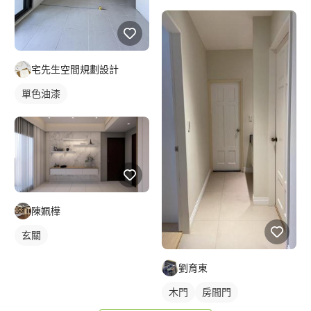
宅先生空間規劃設計
單色油漆
陳姵樺
玄關
劉育東
木門
房間門