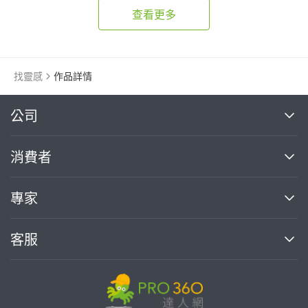
查看更多
找靈感
作品詳情
繼續完成
公司
關於我們
消費者
找專家(0)
買服務(0)
媒體報導
買服務
專家
部落格
如何使用PRO360
加入我們
案件中心
客服
熱門服務
投資人關係
成為專家
所有服務
客服中心
合作提案
如何接案
價格行情
使用條款