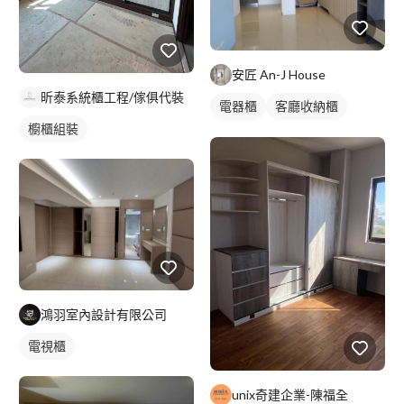
安匠 An-J House
昕泰系統櫃工程/傢俱代裝
電器櫃
客廳收納櫃
櫥櫃組裝
電視櫃
鴻羽室內設計有限公司
電視櫃
unix奇建企業-陳福全