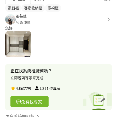
電器櫃
客廳收納櫃
電視櫃
張芸瑄
永康區
您好
正在找系統櫃廠商嗎？
立即邀請專家來完成
4.86
(
779
)
9,391
位專家
免費找專家
更多系統櫃訂製