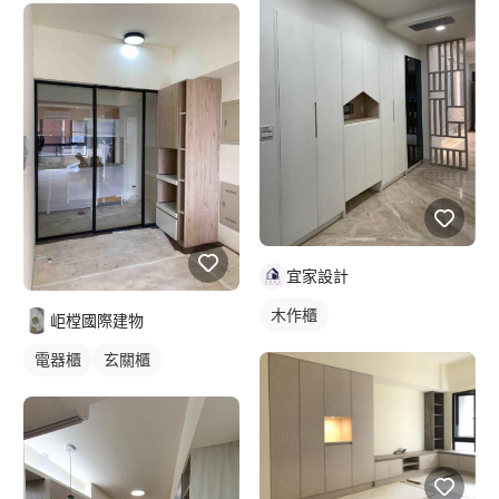
宜家設計
木作櫃
岠樘國際建物
電器櫃
玄關櫃